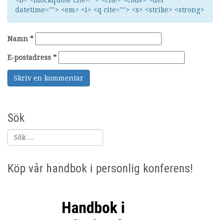
datetime=""> <em> <i> <q cite=""> <s> <strike> <strong>
Namn
*
E-postadress
*
Sök
Köp vår handbok i personlig konferens!