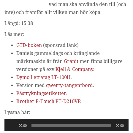
vad man ska använda den till (och
i
n
inte) och framför allt vilken man bör köpa.
g
Längd: 15:38
Läs mer:
GTD-boken
(sponsrad länk)
Daniels gammeldags och krånglande
märkmaskin är från
Granit
men finns billigare
versioner på exv
Kjell & Company
.
Dymo Letratag LT-100H
.
Version med
qwerty-tangentbord
.
Påstrykningsetiketter
.
Brother P-Touch PT-D210VP
.
Lyssna här:
Ljudspelare
00:00
00:00