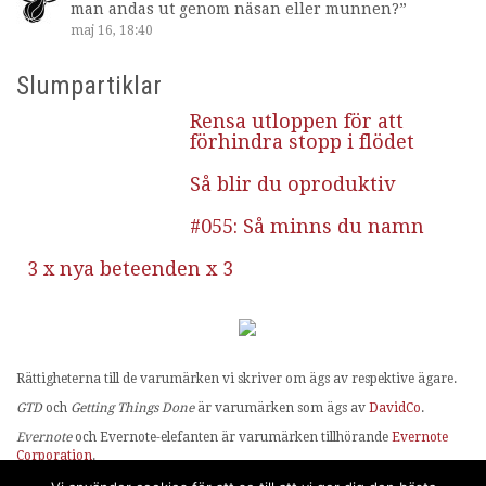
man andas ut genom näsan eller munnen?
”
maj 16, 18:40
Slumpartiklar
Rensa utloppen för att
förhindra stopp i flödet
Så blir du oproduktiv
#055: Så minns du namn
3 x nya beteenden x 3
Rättigheterna till de varumärken vi skriver om ägs av respektive ägare.
GTD
och
Getting Things Done
är varumärken som ägs av
DavidCo
.
Evernote
och Evernote-elefanten är varumärken tillhörande
Evernote
Corporation
.
OmniFocus
ägs av
The Omni Group
.