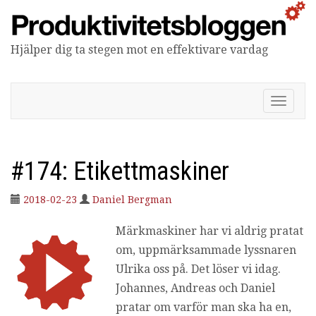
Hjälper dig ta stegen mot en effektivare vardag
Produktivitetsbloggen
V
i
s
a
/
#174: Etikettmaskiner
d
ö
2018-02-23
Daniel Bergman
l
j
n
Märkmaskiner har vi aldrig pratat
a
om, uppmärksammade lyssnaren
v
Ulrika oss på. Det löser vi idag.
i
g
Johannes, Andreas och Daniel
e
pratar om varför man ska ha en,
r