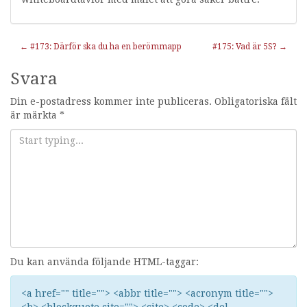
Inläggnavigering
←
#173: Därför ska du ha en berömmapp
#175: Vad är 5S?
→
Svara
Din e-postadress kommer inte publiceras.
Obligatoriska fält
är märkta
*
Du kan använda följande HTML-taggar:
<a href="" title=""> <abbr title=""> <acronym title="">
<b> <blockquote cite=""> <cite> <code> <del