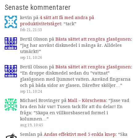
Senaste kommentarer
kevin
på
4 sätt att få med andra på
produktivitetståget
: “
tack
”
feb 21, 21:53
Bertil Olsson
på
Bästa sättet att rengöra glasögonen
:
“
Jag har använt diskmedel i många år. Alldeles
utmärkt!
”
sep 11, 10:26
Bertil Olsson
på
Bästa sättet att rengöra glasögonen
:
“
En droppe diskmedel sedan du ”vattnat”
glasögonen med ljummet vatten. Använd fingrarna
och på båda sidor av glasen. Därefter sköljer…
”
sep 11, 10:24
Michael Brovinger
på
Mall – Körschema
: “
Jisse vad
bra den här var! Tusen tack för att du delar! En
fråga: ”Skapa en villkorsbaserad formel i
kolumnen…
”
aug 19, 10:45
Semlan
på
Andas effektivt med 5 enkla knep
: “
Ska