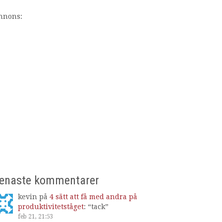
nnons:
enaste kommentarer
kevin
på
4 sätt att få med andra på
produktivitetståget
: “
tack
”
feb 21, 21:53