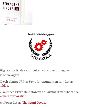
ttigheterna till de varumärken vi skriver om ägs av
spektive ägare.
TD
och
Getting Things Done
är varumärken som ägs av
vidCo
.
ernote
och Evernote-elefanten är varumärken tillhörande
ernote Corporation
.
mniFocus
ägs av
The Omni Group
.