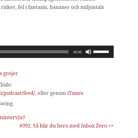
risker, fel i fantasin, bananer och miljontals
Använd
00:00
upp/ner-
piltangenterna
a grejer
för
att
löde:
höja
i/podcast/feed/
, eller genom
iTunes
.
eller
Swing.
sänka
volymen.
tsintervju?
#092: Så blir du hero med Inbox Zero >>