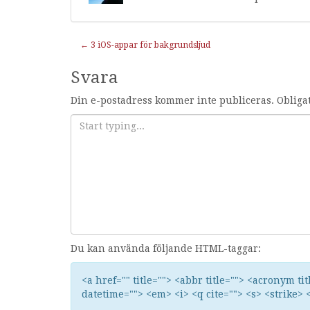
Inläggnavigering
←
3 iOS-appar för bakgrundsljud
Svara
Din e-postadress kommer inte publiceras.
Obliga
Du kan använda följande HTML-taggar:
<a href="" title=""> <abbr title=""> <acronym ti
datetime=""> <em> <i> <q cite=""> <s> <strike> 