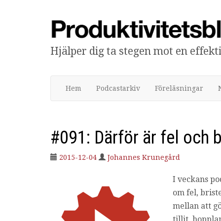
Hjälper dig ta stegen mot en effek
Produktivitetsbloggen
Hem
Podcastarkiv
Föreläsningar
#091: Därför är fel och b
2015-12-04
Johannes Krunegård
I veckans po
om fel, bris
mellan att gö
tillit, hopp