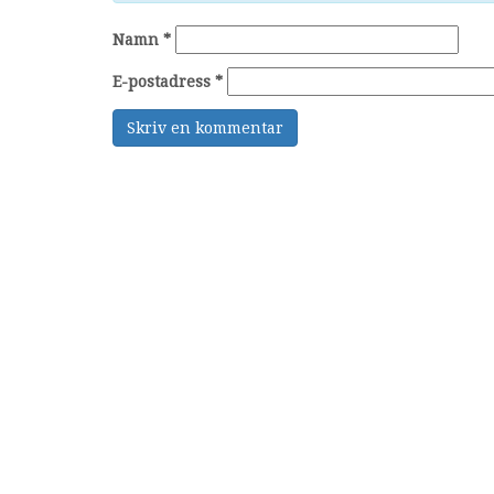
Namn
*
E-postadress
*