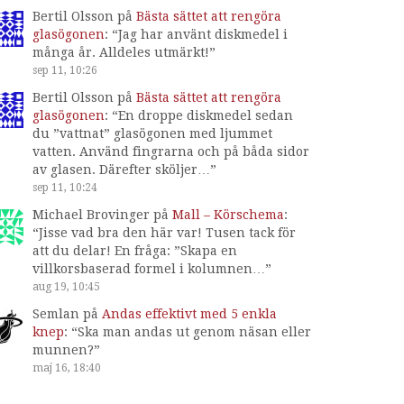
Bertil Olsson
på
Bästa sättet att rengöra
glasögonen
: “
Jag har använt diskmedel i
många år. Alldeles utmärkt!
”
sep 11, 10:26
Bertil Olsson
på
Bästa sättet att rengöra
glasögonen
: “
En droppe diskmedel sedan
du ”vattnat” glasögonen med ljummet
vatten. Använd fingrarna och på båda sidor
av glasen. Därefter sköljer…
”
sep 11, 10:24
Michael Brovinger
på
Mall – Körschema
:
“
Jisse vad bra den här var! Tusen tack för
att du delar! En fråga: ”Skapa en
villkorsbaserad formel i kolumnen…
”
aug 19, 10:45
Semlan
på
Andas effektivt med 5 enkla
knep
: “
Ska man andas ut genom näsan eller
munnen?
”
maj 16, 18:40