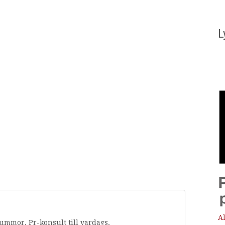
L
Al
rummor. Pr-konsult till vardags.