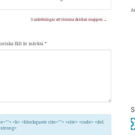
A
3 anledningar att tömma skickat-mappen
→
toriska fält är märkta
*
S
tle=""> <b> <blockquote cite=""> <cite> <code> <del
<strong>