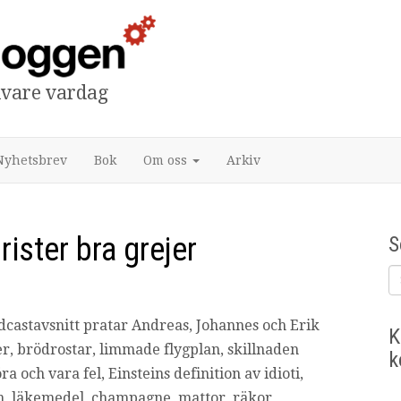
tivare vardag
Nyhetsbrev
Bok
Om oss
Arkiv
rister bra grejer
S
dcastavsnitt pratar Andreas, Johannes och Erik
K
ter, brödrostar, limmade flygplan, skillnaden
k
ra och vara fel, Einsteins definition av idioti,
lan, läkemedel, champagne, mattor, räkor,