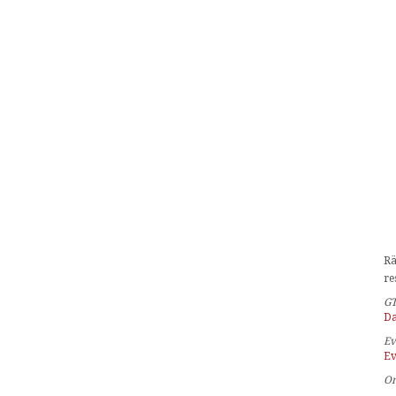
Rä
re
G
Da
Ev
Ev
O