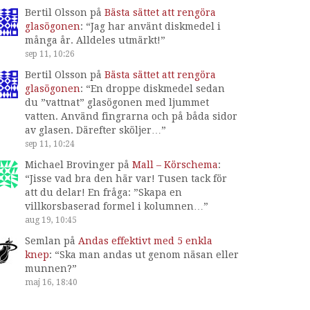
Bertil Olsson
på
Bästa sättet att rengöra
glasögonen
: “
Jag har använt diskmedel i
många år. Alldeles utmärkt!
”
sep 11, 10:26
Bertil Olsson
på
Bästa sättet att rengöra
glasögonen
: “
En droppe diskmedel sedan
du ”vattnat” glasögonen med ljummet
vatten. Använd fingrarna och på båda sidor
av glasen. Därefter sköljer…
”
sep 11, 10:24
Michael Brovinger
på
Mall – Körschema
:
“
Jisse vad bra den här var! Tusen tack för
att du delar! En fråga: ”Skapa en
villkorsbaserad formel i kolumnen…
”
aug 19, 10:45
Semlan
på
Andas effektivt med 5 enkla
knep
: “
Ska man andas ut genom näsan eller
munnen?
”
maj 16, 18:40