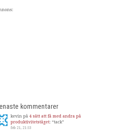
nnons:
enaste kommentarer
kevin
på
4 sätt att få med andra på
produktivitetståget
: “
tack
”
feb 21, 21:53