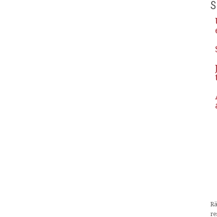
S
Rä
re