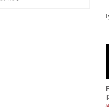
saker bättre.
L
Al