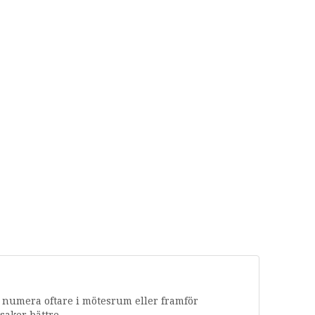
att
höja
eller
sänka
volymen.
s numera oftare i mötesrum eller framför