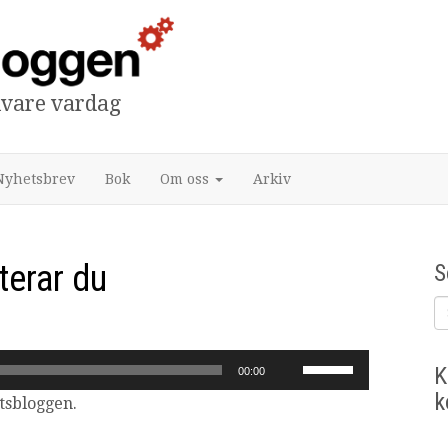
tivare vardag
Nyhetsbrev
Bok
Om oss
Arkiv
terar du
S
Använd
K
00:00
upp/ner-
k
tsbloggen.
piltangenterna
för