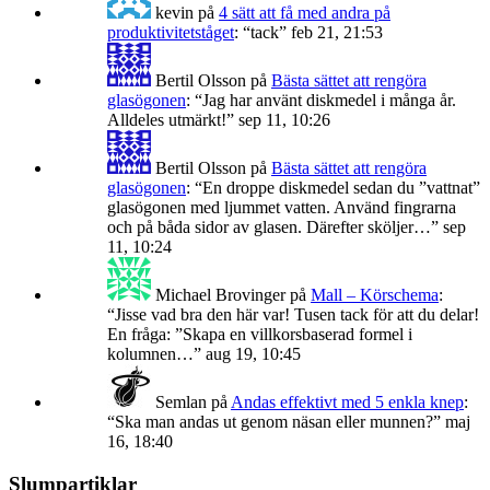
kevin
på
4 sätt att få med andra på
produktivitetståget
: “
tack
”
feb 21, 21:53
Bertil Olsson
på
Bästa sättet att rengöra
glasögonen
: “
Jag har använt diskmedel i många år.
Alldeles utmärkt!
”
sep 11, 10:26
Bertil Olsson
på
Bästa sättet att rengöra
glasögonen
: “
En droppe diskmedel sedan du ”vattnat”
glasögonen med ljummet vatten. Använd fingrarna
och på båda sidor av glasen. Därefter sköljer…
”
sep
11, 10:24
Michael Brovinger
på
Mall – Körschema
:
“
Jisse vad bra den här var! Tusen tack för att du delar!
En fråga: ”Skapa en villkorsbaserad formel i
kolumnen…
”
aug 19, 10:45
Semlan
på
Andas effektivt med 5 enkla knep
:
“
Ska man andas ut genom näsan eller munnen?
”
maj
16, 18:40
Slumpartiklar