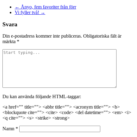
Inläggnavigering
←
Ånyo, fem favoriter från förr
Vi fyller två!
→
Svara
Din e-postadress kommer inte publiceras.
Obligatoriska fält är
märkta
*
Du kan använda följande HTML-taggar:
<a href="" title=""> <abbr title=""> <acronym title=""> <b>
<blockquote cite=""> <cite> <code> <del datetime=""> <em> <i>
<q cite=""> <s> <strike> <strong>
Namn
*