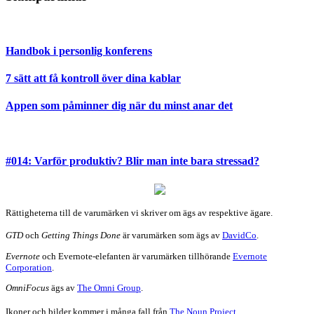
Handbok i personlig konferens
7 sätt att få kontroll över dina kablar
Appen som påminner dig när du minst anar det
#014: Varför produktiv? Blir man inte bara stressad?
Rättigheterna till de varumärken vi skriver om ägs av respektive ägare.
GTD
och
Getting Things Done
är varumärken som ägs av
DavidCo
.
Evernote
och Evernote-elefanten är varumärken tillhörande
Evernote
Corporation
.
OmniFocus
ägs av
The Omni Group
.
Ikoner och bilder kommer i många fall från
The Noun Project
.