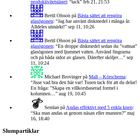
produktivitetståget
: “
tack
”
feb 21, 21:53
Bertil Olsson
på
Bästa sättet att rengöra
glasögonen
: “
Jag har använt diskmedel i många år.
Alldeles utmärkt!
”
sep 11, 10:26
Bertil Olsson
på
Bästa sättet att rengöra
glasögonen
: “
En droppe diskmedel sedan du ”vattnat”
glasögonen med ljummet vatten. Använd fingrarna
och på båda sidor av glasen. Därefter sköljer…
”
sep
11, 10:24
Michael Brovinger
på
Mall – Körschema
:
“
Jisse vad bra den här var! Tusen tack för att du delar!
En fråga: ”Skapa en villkorsbaserad formel i
kolumnen…
”
aug 19, 10:45
Semlan
på
Andas effektivt med 5 enkla knep
:
“
Ska man andas ut genom näsan eller munnen?
”
maj
16, 18:40
Slumpartiklar