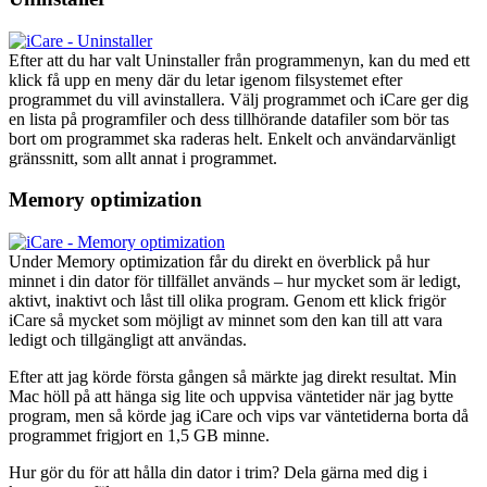
Efter att du har valt Uninstaller från programmenyn, kan du med ett
klick få upp en meny där du letar igenom filsystemet efter
programmet du vill avinstallera. Välj programmet och iCare ger dig
en lista på programfiler och dess tillhörande datafiler som bör tas
bort om programmet ska raderas helt. Enkelt och användarvänligt
gränssnitt, som allt annat i programmet.
Memory optimization
Under Memory optimization får du direkt en överblick på hur
minnet i din dator för tillfället används – hur mycket som är ledigt,
aktivt, inaktivt och låst till olika program. Genom ett klick frigör
iCare så mycket som möjligt av minnet som den kan till att vara
ledigt och tillgängligt att användas.
Efter att jag körde första gången så märkte jag direkt resultat. Min
Mac höll på att hänga sig lite och uppvisa väntetider när jag bytte
program, men så körde jag iCare och vips var väntetiderna borta då
programmet frigjort en 1,5 GB minne.
Hur gör du för att hålla din dator i trim? Dela gärna med dig i