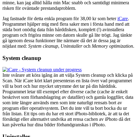
minne, kan jag alltid hålla min Mac snabb och samtidigt minimera
risken för oväntade prestandaproblem.
Jag fastnade för detta enkla program för 38,00 kr som heter
iCare
.
Programmet hjälper mig med flera saker men i första hand med att
städa bort onödig data från hårddisken, komplett (!) avinstallera
program och frigöra minne om datorn skulle gå lite trögt. Jag tänkte
gå igenom dessa funktioner lite närmare då det är dessa jag är
nöjdast med:
System cleanup
,
Uninstaller
och
Memory optimization
.
System cleanup
Inte svårare att köra igång än att välja System cleanup och klicka på
Scan. När iCare kört klart presenteras en lista över vad programmet
vill ta bort och hur mycket utrymme det tar på din hårddisk.
Programmet letar till exempel efter diverse cache (cache är enkelt
beskrivet som förhandslagring av datafiler) och gamla loggfiler, data
som inte längre används men som inte naturligt rensats bort av
program eller operativsystem. Det du inte vill ta bort bocka du ur
från listan. Ett tips om du har ett stort iPhoto-bibliotek, är att ta det
försiktigt eller alternativt undvika att rensa cachen av iPhoto då det
kan påverka hur dina bilder förhandgranskas i iPhoto.
Uninstaller