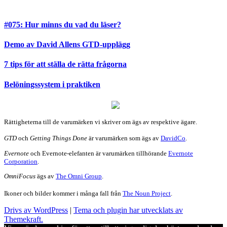
#075: Hur minns du vad du läser?
Demo av David Allens GTD-upplägg
7 tips för att ställa de rätta frågorna
Belöningssystem i praktiken
Rättigheterna till de varumärken vi skriver om ägs av respektive ägare.
GTD
och
Getting Things Done
är varumärken som ägs av
DavidCo
.
Evernote
och Evernote-elefanten är varumärken tillhörande
Evernote
Corporation
.
OmniFocus
ägs av
The Omni Group
.
Ikoner och bilder kommer i många fall från
The Noun Project
.
Drivs av WordPress
|
Tema och plugin har utvecklats av
Themekraft.