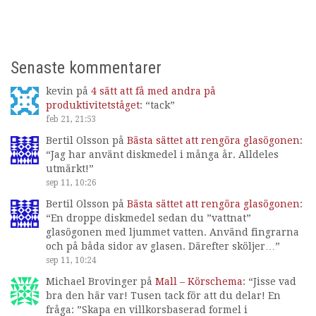
Senaste kommentarer
kevin
på
4 sätt att få med andra på
produktivitetståget
: “
tack
”
feb 21, 21:53
Bertil Olsson
på
Bästa sättet att rengöra glasögonen
:
“
Jag har använt diskmedel i många år. Alldeles
utmärkt!
”
sep 11, 10:26
Bertil Olsson
på
Bästa sättet att rengöra glasögonen
:
“
En droppe diskmedel sedan du ”vattnat”
glasögonen med ljummet vatten. Använd fingrarna
och på båda sidor av glasen. Därefter sköljer…
”
sep 11, 10:24
Michael Brovinger
på
Mall – Körschema
: “
Jisse vad
bra den här var! Tusen tack för att du delar! En
fråga: ”Skapa en villkorsbaserad formel i