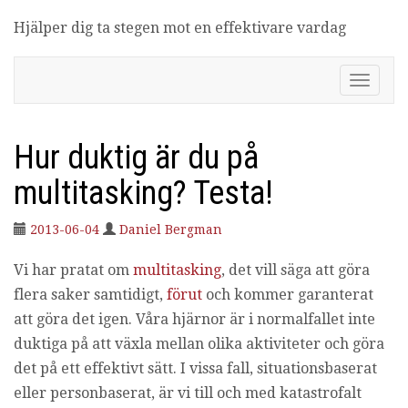
Hjälper dig ta stegen mot en effektivare vardag
Produktivitetsbloggen
V
i
s
a
Hur duktig är du på
/
d
multitasking? Testa!
ö
l
j
2013-06-04
Daniel Bergman
n
a
Vi har pratat om
multitasking
, det vill säga att göra
v
flera saker samtidigt,
förut
och kommer garanterat
i
att göra det igen. Våra hjärnor är i normalfallet inte
g
e
duktiga på att växla mellan olika aktiviteter och göra
r
det på ett effektivt sätt. I vissa fall, situationsbaserat
i
eller personbaserat, är vi till och med katastrofalt
n