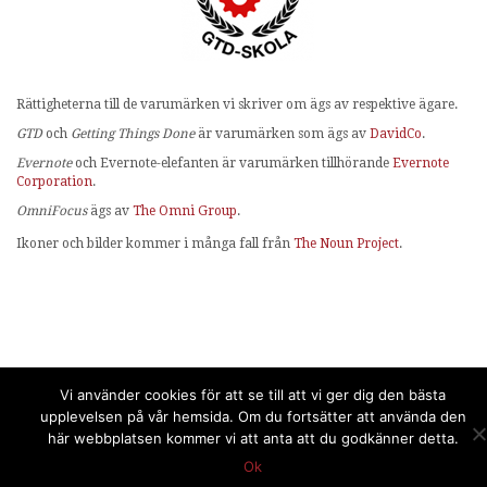
Rättigheterna till de varumärken vi skriver om ägs av respektive ägare.
GTD
och
Getting Things Done
är varumärken som ägs av
DavidCo
.
Evernote
och Evernote-elefanten är varumärken tillhörande
Evernote
Corporation
.
OmniFocus
ägs av
The Omni Group
.
Ikoner och bilder kommer i många fall från
The Noun Project
.
Vi använder cookies för att se till att vi ger dig den bästa
upplevelsen på vår hemsida. Om du fortsätter att använda den
här webbplatsen kommer vi att anta att du godkänner detta.
Ok