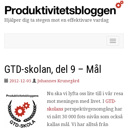
Hjälper dig ta stegen mot en effektivare vardag
Produktivitetsbloggen
V
i
s
a
/
GTD-skolan, del 9 – Mål
d
ö
2012-12-05
Johannes Krunegård
l
j
n
Nu ska vi lyfta oss lite till i vår resa
a
mot meningen med livet. I
GTD-
v
skolans
perspektivgenomgång har
i
g
vi nått 30 000 fots-nivån som också
e
kallas mål. Vi har alltså från
r