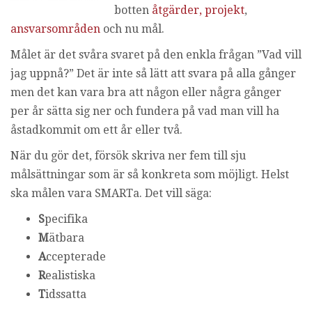
botten
åtgärder, projekt
,
i
n
ansvarsområden
och nu mål.
g
Målet är det svåra svaret på den enkla frågan ”Vad vill
jag uppnå?” Det är inte så lätt att svara på alla gånger
men det kan vara bra att någon eller några gånger
per år sätta sig ner och fundera på vad man vill ha
åstadkommit om ett år eller två.
När du gör det, försök skriva ner fem till sju
målsättningar som är så konkreta som möjligt. Helst
ska målen vara SMARTa. Det vill säga:
S
pecifika
M
ätbara
A
ccepterade
R
ealistiska
T
idssatta