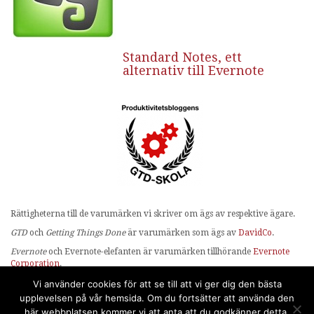
Standard Notes, ett
alternativ till Evernote
Rättigheterna till de varumärken vi skriver om ägs av respektive ägare.
GTD
och
Getting Things Done
är varumärken som ägs av
DavidCo
.
Evernote
och Evernote-elefanten är varumärken tillhörande
Evernote
Corporation
.
OmniFocus
ägs av
The Omni Group
.
Vi använder cookies för att se till att vi ger dig den bästa
upplevelsen på vår hemsida. Om du fortsätter att använda den
Ikoner och bilder kommer i många fall från
The Noun Project
.
här webbplatsen kommer vi att anta att du godkänner detta.