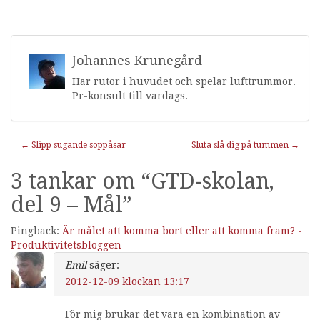
Johannes Krunegård
Har rutor i huvudet och spelar lufttrummor.
Pr-konsult till vardags.
Inläggnavigering
←
Slipp sugande soppåsar
Sluta slå dig på tummen
→
3 tankar om “
GTD-skolan,
del 9 – Mål
”
Pingback:
Är målet att komma bort eller att komma fram? -
Produktivitetsbloggen
Emil
säger:
2012-12-09 klockan 13:17
För mig brukar det vara en kombination av