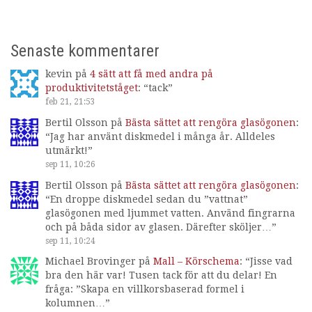
Senaste kommentarer
kevin
på
4 sätt att få med andra på
produktivitetståget
: “
tack
”
feb 21, 21:53
Bertil Olsson
på
Bästa sättet att rengöra glasögonen
:
“
Jag har använt diskmedel i många år. Alldeles
utmärkt!
”
sep 11, 10:26
Bertil Olsson
på
Bästa sättet att rengöra glasögonen
:
“
En droppe diskmedel sedan du ”vattnat”
glasögonen med ljummet vatten. Använd fingrarna
och på båda sidor av glasen. Därefter sköljer…
”
sep 11, 10:24
Michael Brovinger
på
Mall – Körschema
: “
Jisse vad
bra den här var! Tusen tack för att du delar! En
fråga: ”Skapa en villkorsbaserad formel i
kolumnen…
”