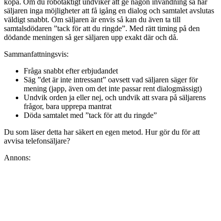
köpa. Om du robotaktigt undviker att ge någon invändning så har
säljaren inga möjligheter att få igång en dialog och samtalet avslutas
väldigt snabbt. Om säljaren är envis så kan du även ta till
samtalsdödaren ”tack för att du ringde”. Med rätt timing på den
dödande meningen så ger säljaren upp exakt där och då.
Sammanfattningsvis:
Fråga snabbt efter erbjudandet
Säg ”det är inte intressant” oavsett vad säljaren säger för
mening (japp, även om det inte passar rent dialogmässigt)
Undvik orden ja eller nej, och undvik att svara på säljarens
frågor, bara upprepa mantrat
Döda samtalet med ”tack för att du ringde”
Du som läser detta har säkert en egen metod. Hur gör du för att
avvisa telefonsäljare?
Annons: