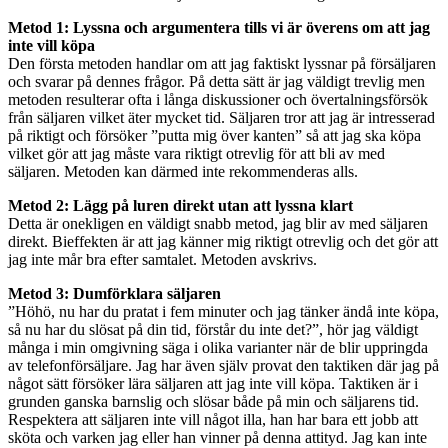
Metod 1: Lyssna och argumentera tills vi är överens om att jag
inte vill köpa
Den första metoden handlar om att jag faktiskt lyssnar på försäljaren
och svarar på dennes frågor. På detta sätt är jag väldigt trevlig men
metoden resulterar ofta i långa diskussioner och övertalningsförsök
från säljaren vilket äter mycket tid. Säljaren tror att jag är intresserad
på riktigt och försöker ”putta mig över kanten” så att jag ska köpa
vilket gör att jag måste vara riktigt otrevlig för att bli av med
säljaren. Metoden kan därmed inte rekommenderas alls.
Metod 2: Lägg på luren direkt utan att lyssna klart
Detta är onekligen en väldigt snabb metod, jag blir av med säljaren
direkt. Bieffekten är att jag känner mig riktigt otrevlig och det gör att
jag inte mår bra efter samtalet. Metoden avskrivs.
Metod 3: Dumförklara säljaren
”Höhö, nu har du pratat i fem minuter och jag tänker ändå inte köpa,
så nu har du slösat på din tid, förstår du inte det?”, hör jag väldigt
många i min omgivning säga i olika varianter när de blir uppringda
av telefonförsäljare. Jag har även själv provat den taktiken där jag på
något sätt försöker lära säljaren att jag inte vill köpa. Taktiken är i
grunden ganska barnslig och slösar både på min och säljarens tid.
Respektera att säljaren inte vill något illa, han har bara ett jobb att
sköta och varken jag eller han vinner på denna attityd. Jag kan inte