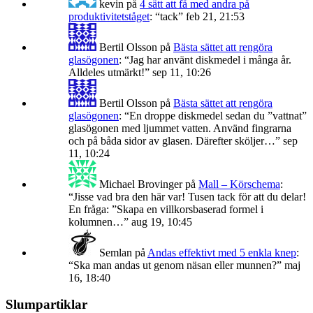
kevin
på
4 sätt att få med andra på
produktivitetståget
: “
tack
”
feb 21, 21:53
Bertil Olsson
på
Bästa sättet att rengöra
glasögonen
: “
Jag har använt diskmedel i många år.
Alldeles utmärkt!
”
sep 11, 10:26
Bertil Olsson
på
Bästa sättet att rengöra
glasögonen
: “
En droppe diskmedel sedan du ”vattnat”
glasögonen med ljummet vatten. Använd fingrarna
och på båda sidor av glasen. Därefter sköljer…
”
sep
11, 10:24
Michael Brovinger
på
Mall – Körschema
:
“
Jisse vad bra den här var! Tusen tack för att du delar!
En fråga: ”Skapa en villkorsbaserad formel i
kolumnen…
”
aug 19, 10:45
Semlan
på
Andas effektivt med 5 enkla knep
:
“
Ska man andas ut genom näsan eller munnen?
”
maj
16, 18:40
Slumpartiklar