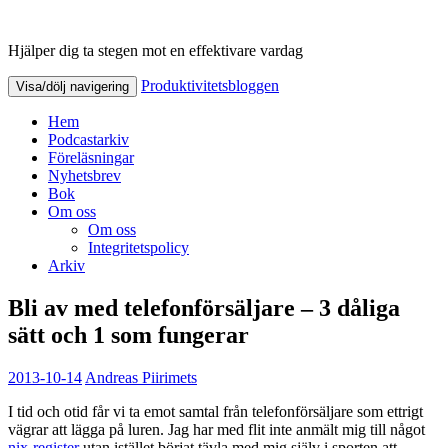
Hjälper dig ta stegen mot en effektivare vardag
Produktivitetsbloggen
Produktivitetsbloggen
Visa/dölj navigering
Hem
Podcastarkiv
Föreläsningar
Nyhetsbrev
Bok
Om oss
Om oss
Integritetspolicy
Arkiv
Bli av med telefonförsäljare – 3 dåliga
sätt och 1 som fungerar
2013-10-14
Andreas Piirimets
I tid och otid får vi ta emot samtal från telefonförsäljare som ettrigt
vägrar att lägga på luren. Jag har med flit inte anmält mig till något
nix-register
utan istället börjat tävla med mig själv i sporten att