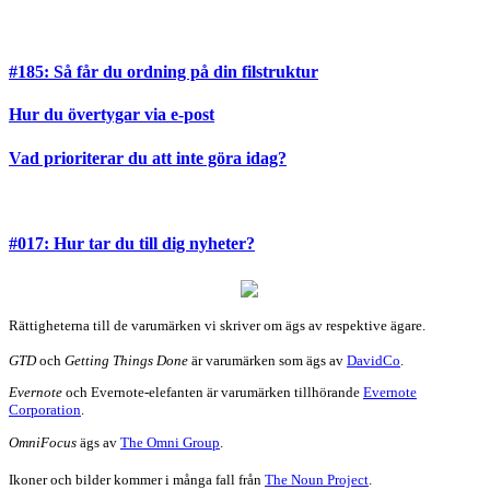
#185: Så får du ordning på din filstruktur
Hur du övertygar via e-post
Vad prioriterar du att inte göra idag?
#017: Hur tar du till dig nyheter?
Rättigheterna till de varumärken vi skriver om ägs av respektive ägare.
GTD
och
Getting Things Done
är varumärken som ägs av
DavidCo
.
Evernote
och Evernote-elefanten är varumärken tillhörande
Evernote
Corporation
.
OmniFocus
ägs av
The Omni Group
.
Ikoner och bilder kommer i många fall från
The Noun Project
.