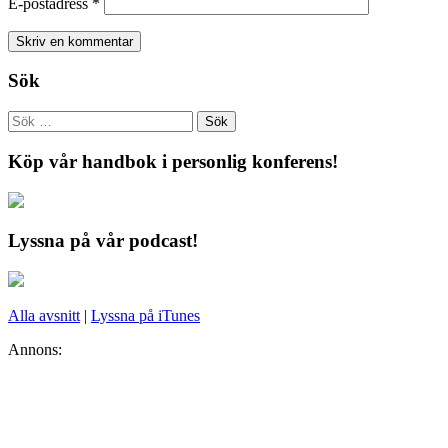
E-postadress
*
Sök
Köp vår handbok i personlig konferens!
Lyssna på vår podcast!
Alla avsnitt
|
Lyssna på iTunes
Annons: