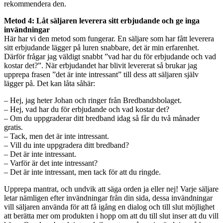
rekommendera den.
Metod 4: Låt säljaren leverera sitt erbjudande och ge inga
invändningar
Här har vi den metod som fungerar. En säljare som har fått leverera
sitt erbjudande lägger på luren snabbare, det är min erfarenhet.
Därför frågar jag väldigt snabbt ”vad har du för erbjudande och vad
kostar det?”. När erbjudandet har blivit levererat så brukar jag
upprepa frasen ”det är inte intressant” till dess att säljaren själv
lägger på. Det kan låta såhär:
– Hej, jag heter Johan och ringer från Bredbandsbolaget.
– Hej, vad har du för erbjudande och vad kostar det?
– Om du uppgraderar ditt bredband idag så får du två månader
gratis.
– Tack, men det är inte intressant.
– Vill du inte uppgradera ditt bredband?
– Det är inte intressant.
– Varför är det inte intressant?
– Det är inte intressant, men tack för att du ringde.
Upprepa mantrat, och undvik att säga orden ja eller nej! Varje säljare
letar nämligen efter invändningar från din sida, dessa invändningar
vill säljaren använda för att få igång en dialog och till slut möjlighet
att berätta mer om produkten i hopp om att du till slut inser att du vill