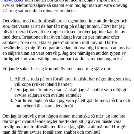
avvisa telefonförsäljare så snabbt som möjligt utan att vara otrevlig.
Låt mig sammanfatta mina erfarenheter.
Det värsta med telefonförsäljare är egentligen inte att de ringer och
stör, det värsta är att de har fått mig på dåligt humör. Först har jag
blivit irriterad över att de ringer och sedan över jag inte kan bli av
med dem. Irritationen har även hängt kvar ett par minuter efter
samtalet, ”den där jäkla säljaren” snurrar i mitt huvud. Därför
bestämde jag mig för ett par år sedan att öva mig i konsten att avvisa
en säljare utan att vara otrevlig. Jag tror nämligen att den typen av
färdighet kan vara väldigt användbar i andra sammanhang också.
Följande saker har jag kommit överens med mig själv om:
Alltid ta reda på om försäljaren faktiskt har någonting som jag
vill köpa (vilket ibland händer)
Om jag inte är intresserad så skall jag så snabbt som möjligt
avvisa säljaren och avsluta samtalet
När luren lagts på skall jag vara på ett gott humör, må bra och
inte irriterat älta samtalet efteråt
Om jag är otrevlig mot någon annan människa så mår jag inte bra,
därför ger ovanstående regler bieffekten att jag även måste vara
trevlig mot telefonförsäljaren för att jag själv skall må bra. Hur gör
man då för att avvisa försäljaren snabbt och trevligt?