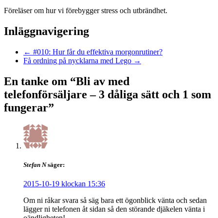
Föreläser om hur vi förebygger stress och utbrändhet.
Inläggnavigering
←
#010: Hur får du effektiva morgonrutiner?
Få ordning på nycklarna med Lego
→
En tanke om “
Bli av med
telefonförsäljare – 3 dåliga sätt och 1 som
fungerar
”
Stefan N
säger:
2015-10-19 klockan 15:36
Om ni råkar svara så säg bara ett ögonblick vänta och sedan
lägger ni telefonen åt sidan så den störande djäkelen vänta i
oändligheten!