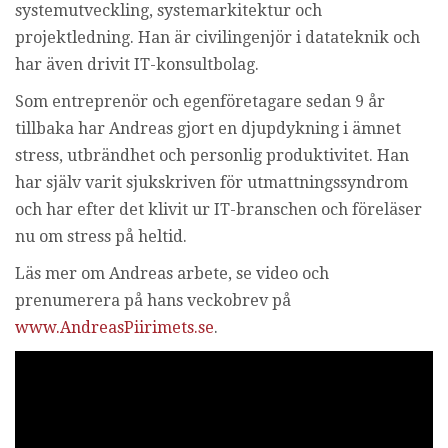
systemutveckling, systemarkitektur och
i
projektledning. Han är civilingenjör i datateknik och
n
g
har även drivit IT-konsultbolag.
Som entreprenör och egenföretagare sedan 9 år
tillbaka har Andreas gjort en djupdykning i ämnet
stress, utbrändhet och personlig produktivitet. Han
har själv varit sjukskriven för utmattningssyndrom
och har efter det klivit ur IT-branschen och föreläser
nu om stress på heltid.
Läs mer om Andreas arbete, se video och
prenumerera på hans veckobrev på
www.AndreasPiirimets.se
.