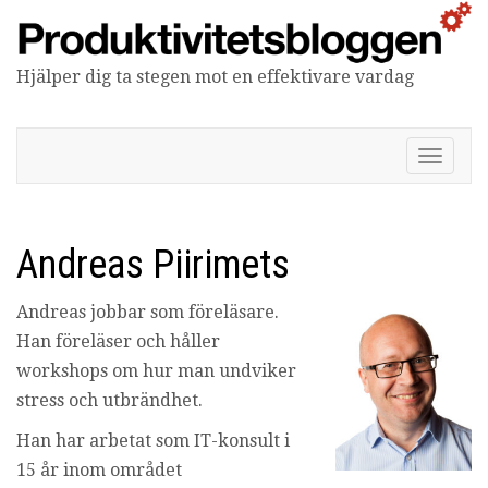
Hjälper dig ta stegen mot en effektivare vardag
Produktivitetsbloggen
V
i
s
a
/
Andreas Piirimets
d
ö
Andreas jobbar som föreläsare.
l
j
Han föreläser och håller
n
workshops om hur man undviker
a
v
stress och utbrändhet.
i
Han har arbetat som IT-konsult i
g
e
15 år inom området
r