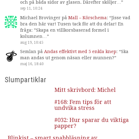
och på båda sidor av glasen. Därefter sköljer…
”
sep 11, 10:24
Michael Brovinger
på
Mall – Körschema
: “
Jisse vad
bra den här var! Tusen tack för att du delar! En
fråga: ”Skapa en villkorsbaserad formel i
kolumnen…
”
aug 19, 10:45
Semlan
på
Andas effektivt med 5 enkla knep
: “
Ska
man andas ut genom näsan eller munnen?
”
maj 16, 18:40
Slumpartiklar
Mitt skrivbord: Michel
#168: Fem tips för att
undvika stress
#032: Hur sparar du viktiga
papper?
Blinkist – smart snabbläsning av