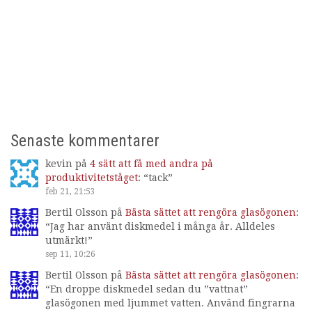
Senaste kommentarer
kevin
på
4 sätt att få med andra på
produktivitetståget
: “
tack
”
feb 21, 21:53
Bertil Olsson
på
Bästa sättet att rengöra glasögonen
:
“
Jag har använt diskmedel i många år. Alldeles
utmärkt!
”
sep 11, 10:26
Bertil Olsson
på
Bästa sättet att rengöra glasögonen
:
“
En droppe diskmedel sedan du ”vattnat”
glasögonen med ljummet vatten. Använd fingrarna