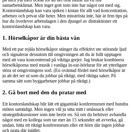
samarbetsklimat. Men inget gott som inte har något ont med sig.
Kontorslandskap kan vara spiken i kistan för allt vad koncentration,
arbetsro och privat sfär heter. Men misströsta inte, här är fem tips på
hur du överlever arbetsdagen i den djungel av distraktioner ett
kontorslandskap kan vara.
1. Hörselkåpor är din bästa vän
Med ett par rejäla hörselkåpor stänger du effektivt ute störande ljud
och signalerar dessutom till omgivningen att du är fullt upptagen
med att vara koncentrerad på viktiga grejer. Jag brukar kombinera
hörselkåporna med musik i vanliga in-ear-hörlurar för att ytterligare
störa ut omgivningens sorl. (En oväntad fördel med hörselkåpor är
ju att det ser ut som du jobbar på riktigt, med riktiga saker. På
samma sätt som byggarbetare jobbar på riktigt.)
2. Gå bort med den du pratar med
Ett kontorslandskap blir lätt ett gigantiskt konferensrum med hundra
möten samtidigt. Men ingen vill ju sitta mitt i småsnack eller
strategidiskussioner som inte berör en. Så om du behöver avhandla
något med en kollega som tar mer än 15 sekunder att avverka, gå
undan, hitta ett riktigt konferensrum eller ett hörn där ingen jobbar
och prata där istället.