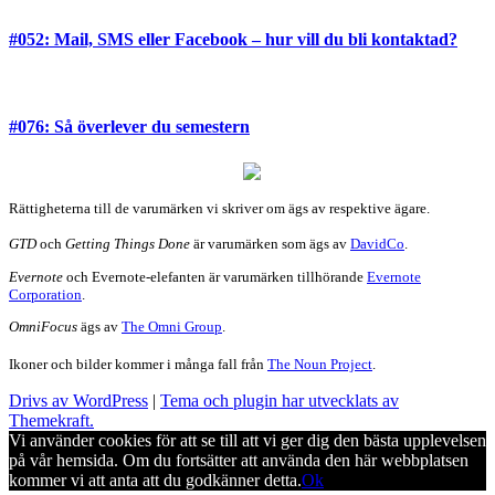
#052: Mail, SMS eller Facebook – hur vill du bli kontaktad?
#076: Så överlever du semestern
Rättigheterna till de varumärken vi skriver om ägs av respektive ägare.
GTD
och
Getting Things Done
är varumärken som ägs av
DavidCo
.
Evernote
och Evernote-elefanten är varumärken tillhörande
Evernote
Corporation
.
OmniFocus
ägs av
The Omni Group
.
Ikoner och bilder kommer i många fall från
The Noun Project
.
Drivs av WordPress
|
Tema och plugin har utvecklats av
Themekraft.
Vi använder cookies för att se till att vi ger dig den bästa upplevelsen
på vår hemsida. Om du fortsätter att använda den här webbplatsen
kommer vi att anta att du godkänner detta.
Ok