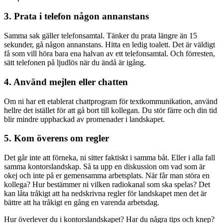
3. Prata i telefon någon annanstans
Samma sak gäller telefonsamtal. Tänker du prata längre än 15
sekunder, gå någon annanstans. Hitta en ledig toalett. Det är väldigt
få som vill höra bara ena halvan av ett telefonsamtal. Och förresten,
sätt telefonen på ljudlös när du ändå är igång.
4. Använd mejlen eller chatten
Om ni har ett etablerat chattprogram för textkommunikation, använd
hellre det istället för att gå bort till kollegan. Du stör färre och din tid
blir mindre upphackad av promenader i landskapet.
5. Kom överens om regler
Det går inte att förneka, ni sitter faktiskt i samma båt. Eller i alla fall
samma kontorslandskap. Så ta upp en diskussion om vad som är
okej och inte på er gemensamma arbetsplats. När får man störa en
kollega? Hur bestämmer ni vilken radiokanal som ska spelas? Det
kan låta tråkigt att ha nedskrivna regler för landskapet men det är
bättre att ha tråkigt en gång en varenda arbetsdag.
Hur överlever du i kontorslandskapet? Har du några tips och knep?