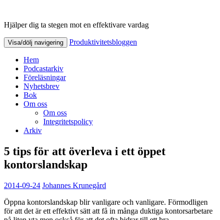
Hjälper dig ta stegen mot en effektivare vardag
Produktivitetsbloggen
Produktivitetsbloggen
Visa/dölj navigering
Hem
Podcastarkiv
Föreläsningar
Nyhetsbrev
Bok
Om oss
Om oss
Integritetspolicy
Arkiv
5 tips för att överleva i ett öppet
kontorslandskap
2014-09-24
Johannes Krunegård
Öppna kontorslandskap blir vanligare och vanligare. Förmodligen
för att det är ett effektivt sätt att få in många duktiga kontorsarbetare
på liten yta men också för att det ofta bidrar till ett bra