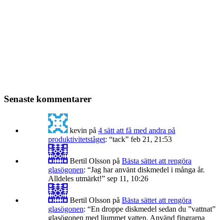
Senaste kommentarer
kevin
på
4 sätt att få med andra på
produktivitetståget
: “
tack
”
feb 21, 21:53
Bertil Olsson
på
Bästa sättet att rengöra
glasögonen
: “
Jag har använt diskmedel i många år.
Alldeles utmärkt!
”
sep 11, 10:26
Bertil Olsson
på
Bästa sättet att rengöra
glasögonen
: “
En droppe diskmedel sedan du ”vattnat”
glasögonen med ljummet vatten. Använd fingrarna