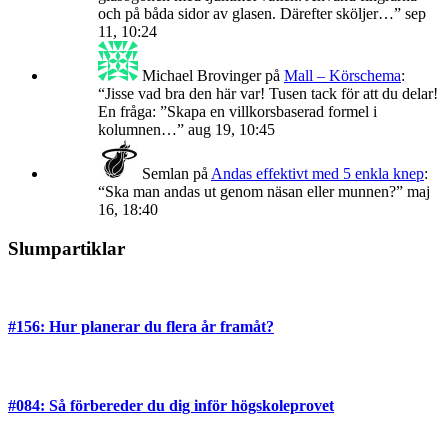
och på båda sidor av glasen. Därefter sköljer…
”
sep
11, 10:24
Michael Brovinger
på
Mall – Körschema
:
“
Jisse vad bra den här var! Tusen tack för att du delar!
En fråga: ”Skapa en villkorsbaserad formel i
kolumnen…
”
aug 19, 10:45
Semlan
på
Andas effektivt med 5 enkla knep
:
“
Ska man andas ut genom näsan eller munnen?
”
maj
16, 18:40
Slumpartiklar
#156: Hur planerar du flera år framåt?
#084: Så förbereder du dig inför högskoleprovet