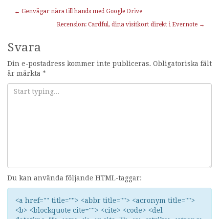
Inläggnavigering
←
Genvägar nära till hands med Google Drive
Recension: Cardful, dina visitkort direkt i Evernote
→
Svara
Din e-postadress kommer inte publiceras.
Obligatoriska fält
är märkta
*
Du kan använda följande HTML-taggar:
<a href="" title=""> <abbr title=""> <acronym title="">
<b> <blockquote cite=""> <cite> <code> <del