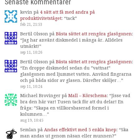
Senaste kommentarer
kevin
på
4 sätt att få med andra på
produktivitetståget
: “
tack
”
feb 21, 21:53
Bertil Olsson
på
Bästa sättet att rengöra glasögonen
:
“
Jag har använt diskmedel i många år. Alldeles
utmärkt!
”
sep 11, 10:26
Bertil Olsson
på
Bästa sättet att rengöra glasögonen
:
“
En droppe diskmedel sedan du ”vattnat”
glasögonen med ljummet vatten. Använd fingrarna
och på båda sidor av glasen. Därefter sköljer…
”
sep 11, 10:24
Michael Brovinger
på
Mall – Körschema
: “
Jisse vad
bra den här var! Tusen tack för att du delar! En
fråga: ”Skapa en villkorsbaserad formel i
kolumnen…
”
aug 19, 10:45
Semlan
på
Andas effektivt med 5 enkla knep
: “
Ska
man andas ut genom näsan eller munnen?
”