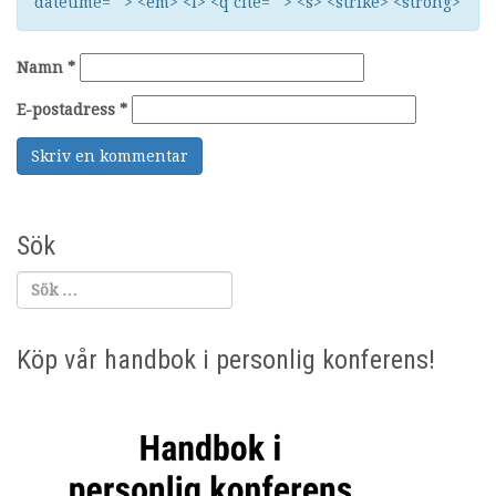
datetime=""> <em> <i> <q cite=""> <s> <strike> <strong>
Namn
*
E-postadress
*
Sök
Köp vår handbok i personlig konferens!