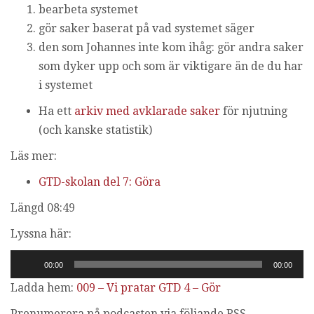
bearbeta systemet
gör saker baserat på vad systemet säger
den som Johannes inte kom ihåg: gör andra saker
som dyker upp och som är viktigare än de du har
i systemet
Ha ett
arkiv med avklarade saker
för njutning
(och kanske statistik)
Läs mer:
GTD-skolan del 7: Göra
Längd 08:49
Lyssna här:
Ljudspelare
00:00
00:00
Ladda hem:
009 – Vi pratar GTD 4 – Gör
Prenumerera på podcasten via följande RSS-