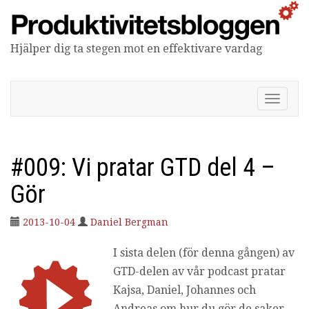
Hjälper dig ta stegen mot en effektivare vardag
Produktivitetsbloggen
V
i
s
a
/
#009: Vi pratar GTD del 4 –
d
ö
Gör
l
j
2013-10-04
Daniel Bergman
n
a
I sista delen (för denna gången) av
v
i
GTD-delen av vår podcast pratar
g
Kajsa, Daniel, Johannes och
e
r
Andreas om hur du gör de saker