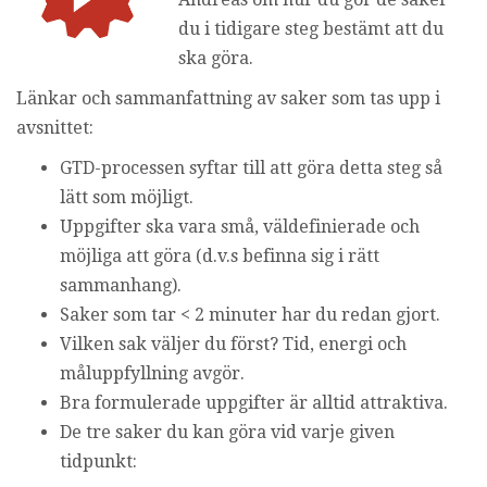
i
du i tidigare steg bestämt att du
n
ska göra.
g
Länkar och sammanfattning av saker som tas upp i
avsnittet:
GTD-processen syftar till att göra detta steg så
lätt som möjligt.
Uppgifter ska vara små, väldefinierade och
möjliga att göra (d.v.s befinna sig i rätt
sammanhang).
Saker som tar < 2 minuter har du redan gjort.
Vilken sak väljer du först? Tid, energi och
måluppfyllning avgör.
Bra formulerade uppgifter är alltid attraktiva.
De tre saker du kan göra vid varje given
tidpunkt: