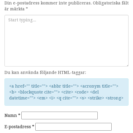
Din e-postadress kommer inte publiceras.
Obligatoriska fält
är märkta
*
Du kan använda följande HTML-taggar:
<a href="" title=""> <abbr title=""> <acronym title="">
<b> <blockquote cite=""> <cite> <code> <del
datetime=""> <em> <i> <q cite=""> <s> <strike> <strong>
Namn
*
E-postadress
*