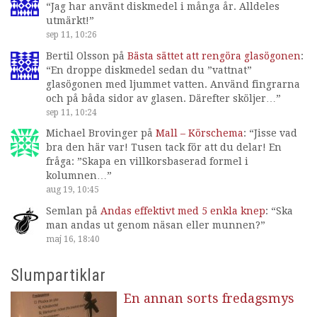
“
Jag har använt diskmedel i många år. Alldeles
utmärkt!
”
sep 11, 10:26
Bertil Olsson
på
Bästa sättet att rengöra glasögonen
:
“
En droppe diskmedel sedan du ”vattnat”
glasögonen med ljummet vatten. Använd fingrarna
och på båda sidor av glasen. Därefter sköljer…
”
sep 11, 10:24
Michael Brovinger
på
Mall – Körschema
: “
Jisse vad
bra den här var! Tusen tack för att du delar! En
fråga: ”Skapa en villkorsbaserad formel i
kolumnen…
”
aug 19, 10:45
Semlan
på
Andas effektivt med 5 enkla knep
: “
Ska
man andas ut genom näsan eller munnen?
”
maj 16, 18:40
Slumpartiklar
En annan sorts fredagsmys