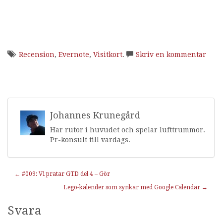
Recension
,
Evernote
,
Visitkort
.
Skriv en kommentar
Johannes Krunegård
Har rutor i huvudet och spelar lufttrummor.
Pr-konsult till vardags.
Inläggnavigering
←
#009: Vi pratar GTD del 4 – Gör
Lego-kalender som synkar med Google Calendar
→
Svara