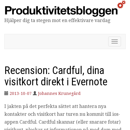
Hjälper dig ta stegen mot en effektivare vardag
Produktivitetsbloggen
V
i
s
a
/
Recension: Cardful, dina
d
ö
visitkort direkt i Evernote
l
j
2013-10-07
Johannes Krunegård
n
a
I jakten på det perfekta sättet att hantera nya
v
i
kontakter och visitkort har turen nu kommit till ios-
g
appen Cardful. Cardful skannar (eller snarare fotar)
e
r
visitkort, plockar ut informationen på med dem med