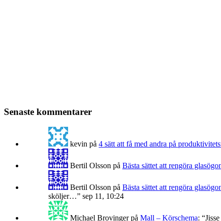
Senaste kommentarer
kevin
på
4 sätt att få med andra på produktivitets
Bertil Olsson
på
Bästa sättet att rengöra glasögo
Bertil Olsson
på
Bästa sättet att rengöra glasögo
sköljer…
”
sep 11, 10:24
Michael Brovinger
på
Mall – Körschema
: “
Jisse