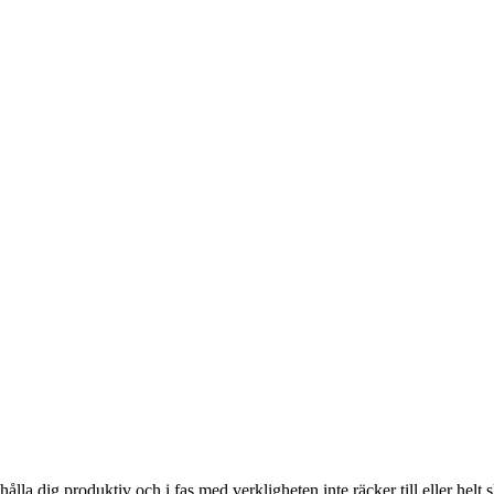
ålla dig produktiv och i fas med verkligheten inte räcker till eller helt