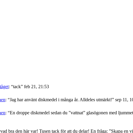
tåget
: “
tack
”
feb 21, 21:53
nen
: “
Jag har använt diskmedel i många år. Alldeles utmärkt!
”
sep 11, 1
nen
: “
En droppe diskmedel sedan du ”vattnat” glasögonen med ljummet v
 vad bra den här var! Tusen tack för att du delar! En fråga: ”Skapa en