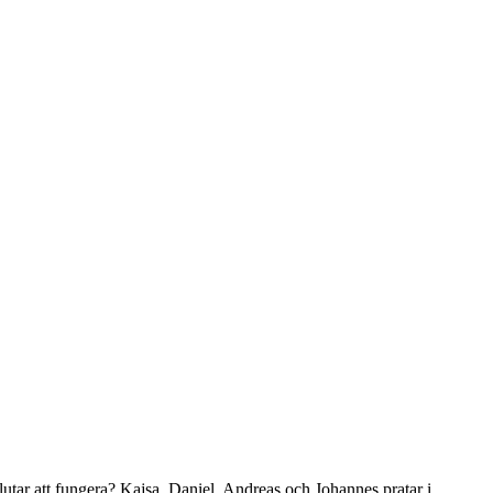
 slutar att fungera? Kajsa, Daniel, Andreas och Johannes pratar i