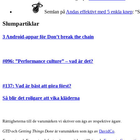
Semlan
på
Andas effektivt med 5 enkla knep
: “
S
Slumpartiklar
3 Android-appar för Don’t break the chain
#096: ”Performance culture” – vad är det?
#137: Vad är bäst att göra först?
Så blir det roligare att vika kläderna
Rättigheterna till de varumärken vi skriver om ägs av respektive ägare.
GTD
och
Getting Things Done
är varumärken som ägs av
DavidCo
.