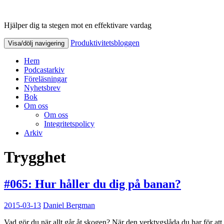
Hjälper dig ta stegen mot en effektivare vardag
Produktivitetsbloggen
Produktivitetsbloggen
Visa/dölj navigering
Hem
Podcastarkiv
Föreläsningar
Nyhetsbrev
Bok
Om oss
Om oss
Integritetspolicy
Arkiv
Trygghet
#065: Hur håller du dig på banan?
2015-03-13
Daniel Bergman
Vad gör du när allt går åt skogen? När den verktygslåda du har för att h