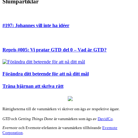
Slumpartiklar
#197: Johannes vill inte ha idéer
Repris #005: Vi pratar GTD del 0 – Vad är GTD?
Förändra ditt beteende för att nå ditt mål
Träna hjärnan att skriva rätt
Rättigheterna till de varumärken vi skriver om ägs av respektive ägare.
GTD
och
Getting Things Done
är varumärken som ägs av
DavidCo
.
Evernote
och Evernote-elefanten är varumärken tillhörande
Evernote
Corporation
.