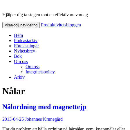
Hjälper dig ta stegen mot en effektivare vardag
Produktivitetsbloggen
Produktivitetsbloggen
Visa/dölj navigering
Hem
Podcastarkiv
Föreläsningar
Nyhetsbrev
Bok
Om oss
Om oss
Integritetspolicy
Arkiv
Nålar
Nålordning med magnettejp
2013-04-25
Johannes Krunegård
Har du problem att hålla ordning på hårnålar, gem, knappnålar eller