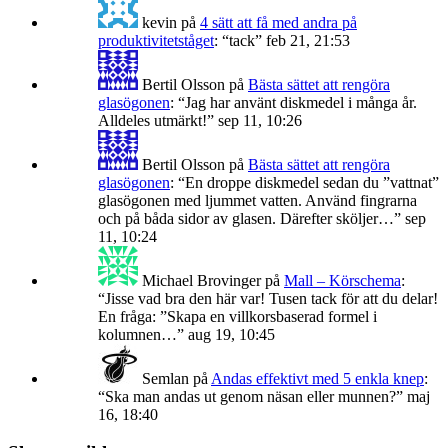
kevin
på
4 sätt att få med andra på
produktivitetståget
: “
tack
”
feb 21, 21:53
Bertil Olsson
på
Bästa sättet att rengöra
glasögonen
: “
Jag har använt diskmedel i många år.
Alldeles utmärkt!
”
sep 11, 10:26
Bertil Olsson
på
Bästa sättet att rengöra
glasögonen
: “
En droppe diskmedel sedan du ”vattnat”
glasögonen med ljummet vatten. Använd fingrarna
och på båda sidor av glasen. Därefter sköljer…
”
sep
11, 10:24
Michael Brovinger
på
Mall – Körschema
:
“
Jisse vad bra den här var! Tusen tack för att du delar!
En fråga: ”Skapa en villkorsbaserad formel i
kolumnen…
”
aug 19, 10:45
Semlan
på
Andas effektivt med 5 enkla knep
:
“
Ska man andas ut genom näsan eller munnen?
”
maj
16, 18:40