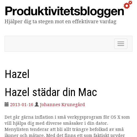
Hjälper dig ta stegen mot en effektivare vardag
Produktivitetsbloggen
V
i
s
a
/
Hazel
d
ö
l
Hazel städar din Mac
j
n
2013-01-16
Johannes Krunegård
a
v
Det går gärna inflation i små verkygsprogram för OS X som
i
vill hjälpa dig med diverse småsaker i din dator.
g
Menylisten tenderar att bli allt trängre befolkad av små
e
ikoner och mätare. Med det finns ett som faktiskt pryder
r