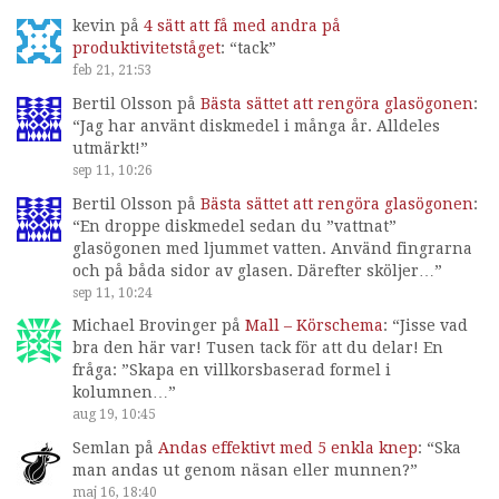
kevin
på
4 sätt att få med andra på
produktivitetståget
: “
tack
”
feb 21, 21:53
Bertil Olsson
på
Bästa sättet att rengöra glasögonen
:
“
Jag har använt diskmedel i många år. Alldeles
utmärkt!
”
sep 11, 10:26
Bertil Olsson
på
Bästa sättet att rengöra glasögonen
:
“
En droppe diskmedel sedan du ”vattnat”
glasögonen med ljummet vatten. Använd fingrarna
och på båda sidor av glasen. Därefter sköljer…
”
sep 11, 10:24
Michael Brovinger
på
Mall – Körschema
: “
Jisse vad
bra den här var! Tusen tack för att du delar! En
fråga: ”Skapa en villkorsbaserad formel i
kolumnen…
”
aug 19, 10:45
Semlan
på
Andas effektivt med 5 enkla knep
: “
Ska
man andas ut genom näsan eller munnen?
”
maj 16, 18:40