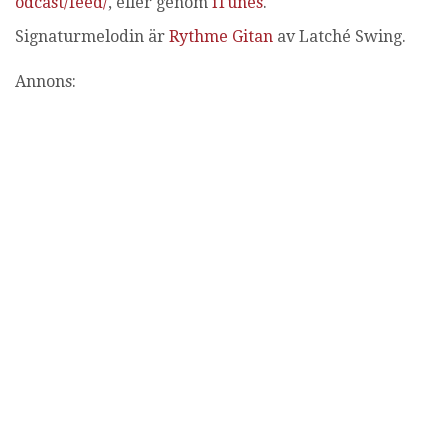
odcast/feed/
, eller genom
iTunes
.
Signaturmelodin är
Rythme Gitan
av Latché Swing.
Annons: