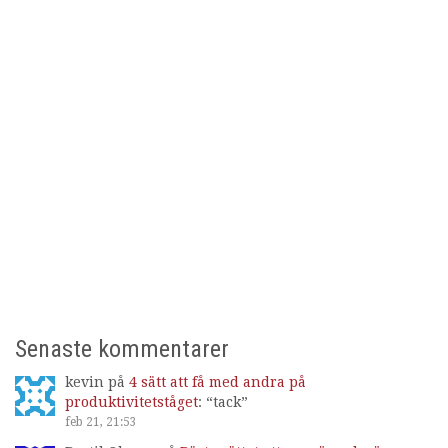
Senaste kommentarer
kevin
på
4 sätt att få med andra på
produktivitetståget
: “
tack
”
feb 21, 21:53