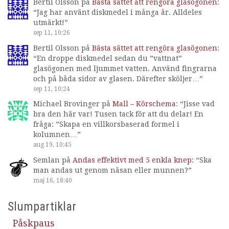
Bertil Olsson
på
Bästa sättet att rengöra glasögonen
:
“
Jag har använt diskmedel i många år. Alldeles
utmärkt!
”
sep 11, 10:26
Bertil Olsson
på
Bästa sättet att rengöra glasögonen
:
“
En droppe diskmedel sedan du ”vattnat”
glasögonen med ljummet vatten. Använd fingrarna
och på båda sidor av glasen. Därefter sköljer…
”
sep 11, 10:24
Michael Brovinger
på
Mall – Körschema
: “
Jisse vad
bra den här var! Tusen tack för att du delar! En
fråga: ”Skapa en villkorsbaserad formel i
kolumnen…
”
aug 19, 10:45
Semlan
på
Andas effektivt med 5 enkla knep
: “
Ska
man andas ut genom näsan eller munnen?
”
maj 16, 18:40
Slumpartiklar
Påskpaus