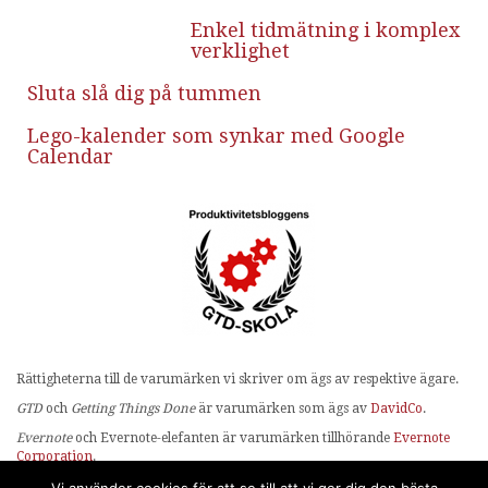
Enkel tidmätning i komplex
verklighet
Sluta slå dig på tummen
Lego-kalender som synkar med Google
Calendar
Rättigheterna till de varumärken vi skriver om ägs av respektive ägare.
GTD
och
Getting Things Done
är varumärken som ägs av
DavidCo
.
Evernote
och Evernote-elefanten är varumärken tillhörande
Evernote
Corporation
.
OmniFocus
ägs av
The Omni Group
.