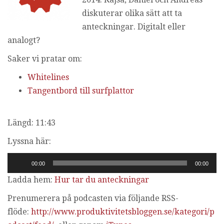
i
diskuterar olika sätt att ta
n
anteckningar. Digitalt eller
g
analogt?
Saker vi pratar om:
Whitelines
Tangentbord till surfplattor
Längd: 11:43
Lyssna här:
Ljudspelare
00:00
00:00
Ladda hem:
Hur tar du anteckningar
Prenumerera på podcasten via följande RSS-
flöde:
http://www.produktivitetsbloggen.se/kategori/p