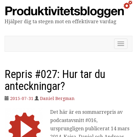
Hjälper dig ta stegen mot en effektivare vardag
Produktivitetsbloggen
V
i
s
a
/
Repris #027: Hur tar du
d
ö
anteckningar?
l
j
2015-07-31
Daniel Bergman
n
a
Det här är en sommarrepris av
v
i
podcastavsnitt #016,
g
ursprungligen publicerat 14 mars
e
r
2014. Kajsa, Daniel och Andreas