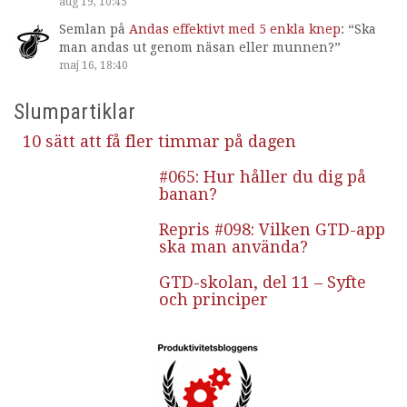
aug 19, 10:45
Semlan
på
Andas effektivt med 5 enkla knep
: “
Ska
man andas ut genom näsan eller munnen?
”
maj 16, 18:40
Slumpartiklar
10 sätt att få fler timmar på dagen
#065: Hur håller du dig på
banan?
Repris #098: Vilken GTD-app
ska man använda?
GTD-skolan, del 11 – Syfte
och principer