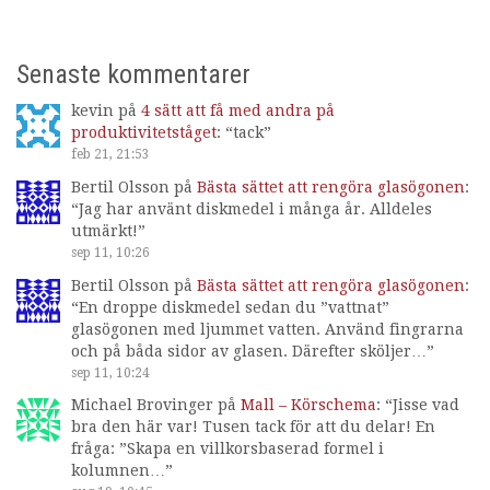
Senaste kommentarer
kevin
på
4 sätt att få med andra på
produktivitetståget
: “
tack
”
feb 21, 21:53
Bertil Olsson
på
Bästa sättet att rengöra glasögonen
:
“
Jag har använt diskmedel i många år. Alldeles
utmärkt!
”
sep 11, 10:26
Bertil Olsson
på
Bästa sättet att rengöra glasögonen
:
“
En droppe diskmedel sedan du ”vattnat”
glasögonen med ljummet vatten. Använd fingrarna
och på båda sidor av glasen. Därefter sköljer…
”
sep 11, 10:24
Michael Brovinger
på
Mall – Körschema
: “
Jisse vad
bra den här var! Tusen tack för att du delar! En
fråga: ”Skapa en villkorsbaserad formel i
kolumnen…
”