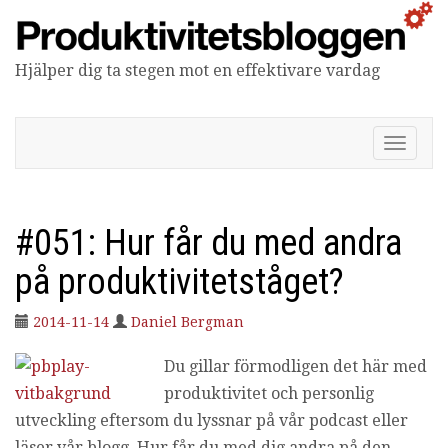
Hjälper dig ta stegen mot en effektivare vardag
Produktivitetsbloggen
V
i
s
a
/
#051: Hur får du med andra
d
ö
på produktivitetståget?
l
j
2014-11-14
Daniel Bergman
n
a
Du gillar förmodligen det här med
v
i
produktivitet och personlig
g
utveckling eftersom du lyssnar på vår podcast eller
e
r
läser vår blogg. Hur får du med dig andra på den