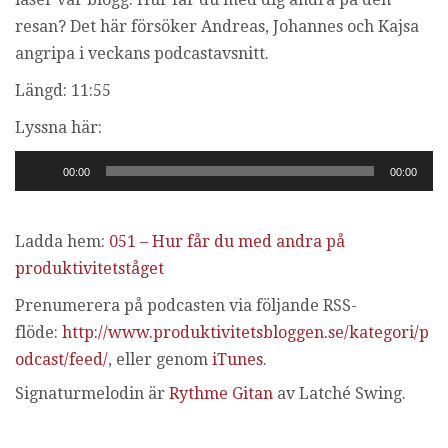
i
resan? Det här försöker Andreas, Johannes och Kajsa
n
angripa i veckans podcastavsnitt.
g
Längd: 11:55
Lyssna här:
Ljudspelare
00:00
00:00
Ladda hem:
051 – Hur får du med andra på
produktivitetståget
Prenumerera på podcasten via följande RSS-
flöde:
http://www.produktivitetsbloggen.se/kategori/p
odcast/feed/
, eller genom
iTunes
.
Signaturmelodin är
Rythme Gitan
av Latché Swing.