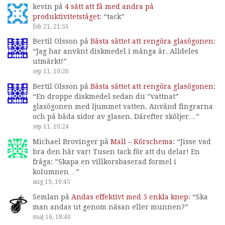
kevin
på
4 sätt att få med andra på
produktivitetståget
: “
tack
”
feb 21, 21:53
Bertil Olsson
på
Bästa sättet att rengöra glasögonen
:
“
Jag har använt diskmedel i många år. Alldeles
utmärkt!
”
sep 11, 10:26
Bertil Olsson
på
Bästa sättet att rengöra glasögonen
:
“
En droppe diskmedel sedan du ”vattnat”
glasögonen med ljummet vatten. Använd fingrarna
och på båda sidor av glasen. Därefter sköljer…
”
sep 11, 10:24
Michael Brovinger
på
Mall – Körschema
: “
Jisse vad
bra den här var! Tusen tack för att du delar! En
fråga: ”Skapa en villkorsbaserad formel i
kolumnen…
”
aug 19, 10:45
Semlan
på
Andas effektivt med 5 enkla knep
: “
Ska
man andas ut genom näsan eller munnen?
”
maj 16, 18:40