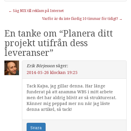
Inläggnavigering
←
Säg NIX till reklam på Internet
Varför är du inte färdig 10 timmar för tidigt?
→
En tanke om “
Planera ditt
projekt utifrån dess
leveranser
”
Erik Börjesson
säger:
2014-05-26 klockan 19:25
Tack Kajsa, jag gillar denna. Har länge
funderat på att anamma WBS i mitt arbete
men det har aldrig blivit av så strukturerat.
Känner mig peppad mer nu när jag läste
denna artikel, så tack!
Svara