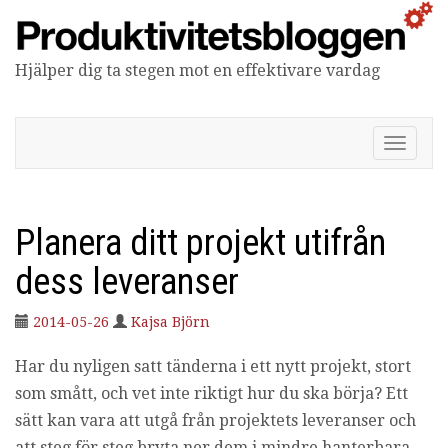
Hjälper dig ta stegen mot en effektivare vardag
Produktivitetsbloggen
V
i
s
a
/
Planera ditt projekt utifrån
d
ö
dess leveranser
l
j
2014-05-26
Kajsa Björn
n
a
Har du nyligen satt tänderna i ett nytt projekt, stort
v
i
som smått, och vet inte riktigt hur du ska börja? Ett
g
sätt kan vara att utgå från projektets leveranser och
e
r
att steg för steg bryta ner dem i mindre hanterbara