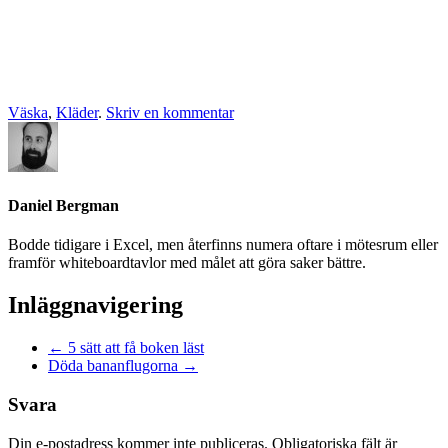
Väska
,
Kläder
.
Skriv en kommentar
Daniel Bergman
Bodde tidigare i Excel, men återfinns numera oftare i mötesrum eller
framför whiteboardtavlor med målet att göra saker bättre.
Inläggnavigering
←
5 sätt att få boken läst
Döda bananflugorna
→
Svara
Din e-postadress kommer inte publiceras.
Obligatoriska fält är