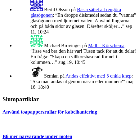
Bertil Olsson
på
Bästa sättet att rengöra
glasögonen
: “
En droppe diskmedel sedan du ”vattnat”
glasögonen med ljummet vatten. Använd fingrarna
och på båda sidor av glasen. Därefter sköljer…
”
sep
11, 10:24
Michael Brovinger
på
Mall – Körschema
:
“
Jisse vad bra den här var! Tusen tack för att du delar!
En fråga: ”Skapa en villkorsbaserad formel i
kolumnen…
”
aug 19, 10:45
Semlan
på
Andas effektivt med 5 enkla knep
:
“
Ska man andas ut genom näsan eller munnen?
”
maj
16, 18:40
Slumpartiklar
Använd toapappersrullar för kabelhantering
Bli mer närvarande under möten