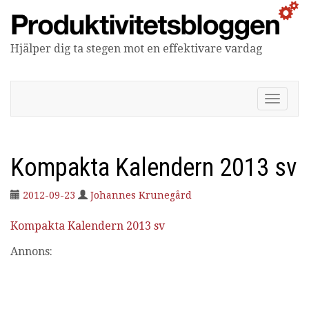
Hjälper dig ta stegen mot en effektivare vardag
Produktivitetsbloggen
V
i
s
a
/
Kompakta Kalendern 2013 sv
d
ö
2012-09-23
Johannes Krunegård
l
j
n
Kompakta Kalendern 2013 sv
a
Annons:
v
i
g
e
r