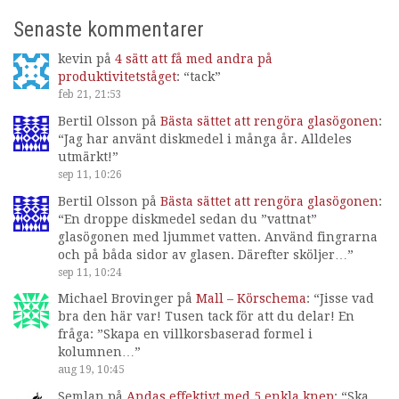
Senaste kommentarer
kevin
på
4 sätt att få med andra på
produktivitetståget
: “
tack
”
feb 21, 21:53
Bertil Olsson
på
Bästa sättet att rengöra glasögonen
:
“
Jag har använt diskmedel i många år. Alldeles
utmärkt!
”
sep 11, 10:26
Bertil Olsson
på
Bästa sättet att rengöra glasögonen
:
“
En droppe diskmedel sedan du ”vattnat”
glasögonen med ljummet vatten. Använd fingrarna
och på båda sidor av glasen. Därefter sköljer…
”
sep 11, 10:24
Michael Brovinger
på
Mall – Körschema
: “
Jisse vad
bra den här var! Tusen tack för att du delar! En
fråga: ”Skapa en villkorsbaserad formel i
kolumnen…
”
aug 19, 10:45
Semlan
på
Andas effektivt med 5 enkla knep
: “
Ska