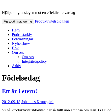
Hjälper dig ta stegen mot en effektivare vardag
Produktivitetsbloggen
Produktivitetsbloggen
Visa/dölj navigering
Hem
Podcastarkiv
Föreläsningar
Nyhetsbrev
Bok
Om oss
Om oss
Integritetspolicy
Arkiv
Födelsedag
Ett år i etern!
2012-09-18
Johannes Krunegård
Vi på Produktivitetsbloggen har så fullt upp att tipsa om lean, GTD och