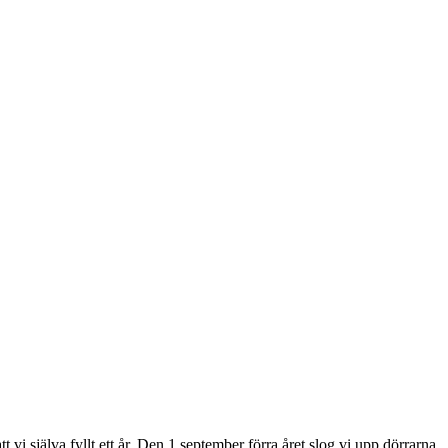
vi själva fyllt ett år. Den 1 september förra året slog vi upp dörrarna