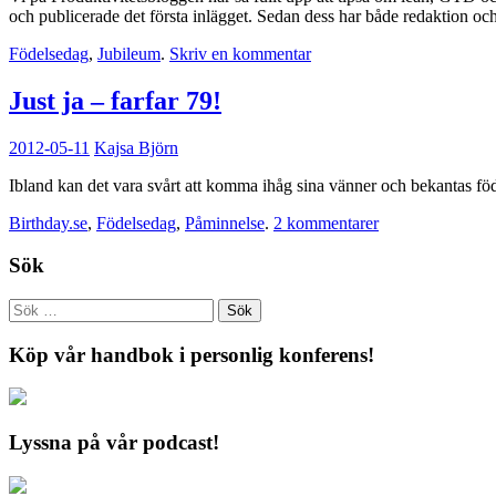
och publicerade det första inlägget. Sedan dess har både redaktion och
Födelsedag
,
Jubileum
.
Skriv en kommentar
Just ja – farfar 79!
2012-05-11
Kajsa Björn
Ibland kan det vara svårt att komma ihåg sina vänner och bekantas föd
Birthday.se
,
Födelsedag
,
Påminnelse
.
2 kommentarer
Sök
Köp vår handbok i personlig konferens!
Lyssna på vår podcast!