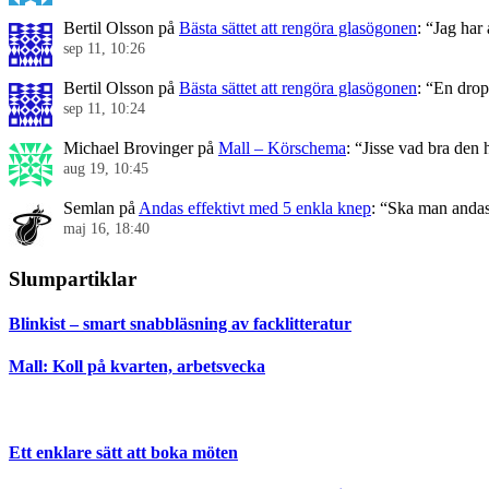
Bertil Olsson
på
Bästa sättet att rengöra glasögonen
: “
Jag har 
sep 11, 10:26
Bertil Olsson
på
Bästa sättet att rengöra glasögonen
: “
En drop
sep 11, 10:24
Michael Brovinger
på
Mall – Körschema
: “
Jisse vad bra den 
aug 19, 10:45
Semlan
på
Andas effektivt med 5 enkla knep
: “
Ska man andas
maj 16, 18:40
Slumpartiklar
Blinkist – smart snabbläsning av facklitteratur
Mall: Koll på kvarten, arbetsvecka
Ett enklare sätt att boka möten