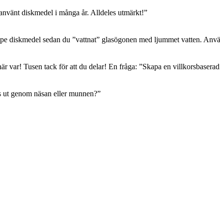
använt diskmedel i många år. Alldeles utmärkt!
”
pe diskmedel sedan du ”vattnat” glasögonen med ljummet vatten. Använ
här var! Tusen tack för att du delar! En fråga: ”Skapa en villkorsbase
 ut genom näsan eller munnen?
”