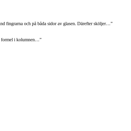
d fingrarna och på båda sidor av glasen. Därefter sköljer…
”
rad formel i kolumnen…
”