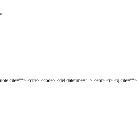
*
quote cite=""> <cite> <code> <del datetime=""> <em> <i> <q cite="">