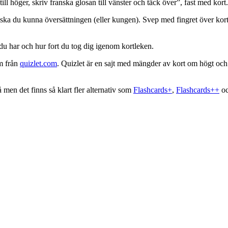
l höger, skriv franska glosan till vänster och täck över”, fast med kort.
å ska du kunna översättningen (eller kungen). Svep med fingret över korte
 du har och hur fort du tog dig igenom kortleken.
em från
quizlet.com
. Quizlet är en sajt med mängder av kort om högt och
 men det finns så klart fler alternativ som
Flashcards+
,
Flashcards++
o