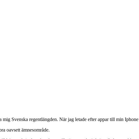
ära mig Svenska regentlängden. När jag letade efter appar till min Ipho
a bra oavsett ämnesområde.