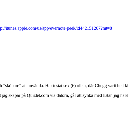
tp://itunes.apple.com/us/app/evernote-peek/id442151267?mt=8
”skönare” att använda. Har testat sex (6) olika, där Chegg varit helt kl
jag skapar på Quizlet.com via datorn, går att synka med listan jag har/