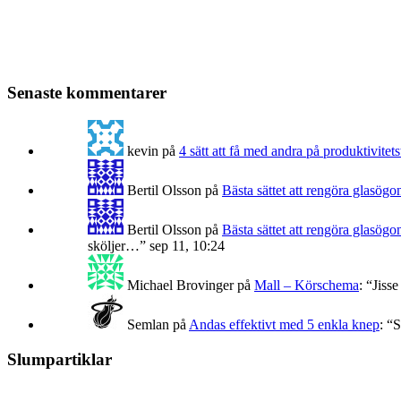
Senaste kommentarer
kevin
på
4 sätt att få med andra på produktivitets
Bertil Olsson
på
Bästa sättet att rengöra glasögo
Bertil Olsson
på
Bästa sättet att rengöra glasögo
sköljer…
”
sep 11, 10:24
Michael Brovinger
på
Mall – Körschema
: “
Jisse
Semlan
på
Andas effektivt med 5 enkla knep
: “
S
Slumpartiklar