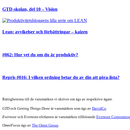
GTD-skolan, del 10 – Vision
Lean: avvikelser och förbättringar – kaizen
#062: Hur vet du om du är produktiv?
Repris #016: I vilken ordning betar du av din att göra-lista?
Rättigheterna till de varumärken vi skriver om ägs av respektive ägare.
GTD
och
Getting Things Done
är varumärken som ägs av
DavidCo
.
Evernote
och Evernote-elefanten är varumärken tillhörande
Evernote Corporatio
OmniFocus
ägs av
The Omni Group
.