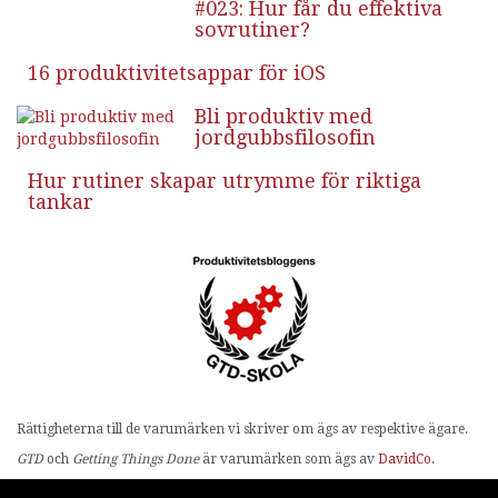
#023: Hur får du effektiva
sovrutiner?
16 produktivitetsappar för iOS
Bli produktiv med
jordgubbsfilosofin
Hur rutiner skapar utrymme för riktiga
tankar
Rättigheterna till de varumärken vi skriver om ägs av respektive ägare.
GTD
och
Getting Things Done
är varumärken som ägs av
DavidCo
.
Evernote
och Evernote-elefanten är varumärken tillhörande
Evernote