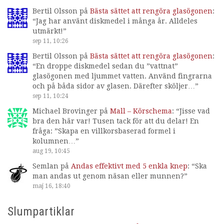
Bertil Olsson
på
Bästa sättet att rengöra glasögonen
:
“
Jag har använt diskmedel i många år. Alldeles
utmärkt!
”
sep 11, 10:26
Bertil Olsson
på
Bästa sättet att rengöra glasögonen
:
“
En droppe diskmedel sedan du ”vattnat”
glasögonen med ljummet vatten. Använd fingrarna
och på båda sidor av glasen. Därefter sköljer…
”
sep 11, 10:24
Michael Brovinger
på
Mall – Körschema
: “
Jisse vad
bra den här var! Tusen tack för att du delar! En
fråga: ”Skapa en villkorsbaserad formel i
kolumnen…
”
aug 19, 10:45
Semlan
på
Andas effektivt med 5 enkla knep
: “
Ska
man andas ut genom näsan eller munnen?
”
maj 16, 18:40
Slumpartiklar