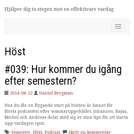
Hjälper dig ta stegen mot en effektivare vardag
Produktivitetsbloggen
V
i
s
a
Höst
/
d
ö
#039: Hur kommer du igång
l
j
efter semestern?
n
a
v
2014-08-22
Daniel Bergman
i
g
Hur du får en flygande start på hösten är ämnet för
e
första podcasten efter sommaruppehållet. Johannes, Kajsa,
r
Michel och Andreas delar med sig av sina tips för att starta
i
upp vardagen igen.
n
Semester
,
Höst
,
Podcast
.
Skriv en kommentar