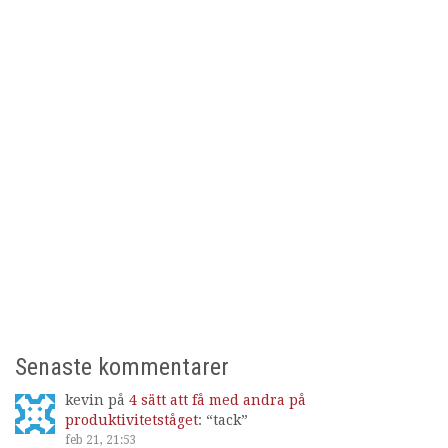
Senaste kommentarer
kevin
på
4 sätt att få med andra på
produktivitetståget
: “
tack
”
feb 21, 21:53