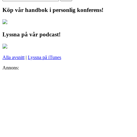
Köp vår handbok i personlig konferens!
Lyssna på vår podcast!
Alla avsnitt
|
Lyssna på iTunes
Annons: