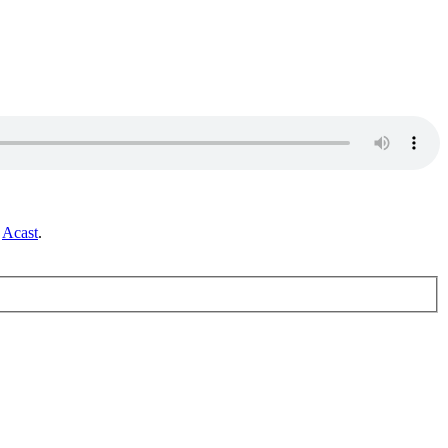
r
Acast
.