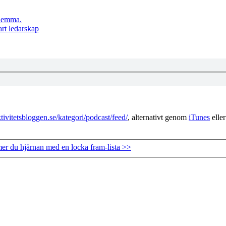
 hemma.
rt ledarskap
ivitetsbloggen.se/kategori/podcast/feed/
, alternativt genom
iTunes
elle
er du hjärnan med en locka fram-lista >>