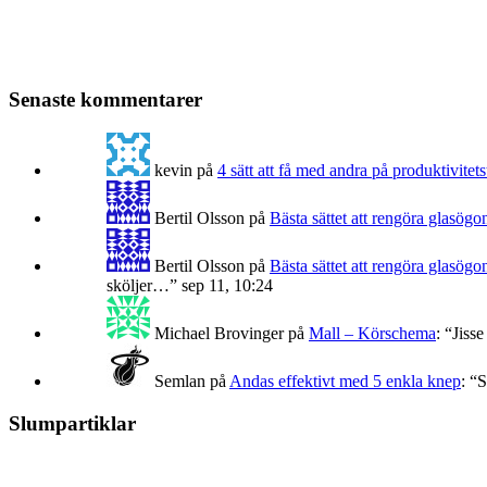
Senaste kommentarer
kevin
på
4 sätt att få med andra på produktivitets
Bertil Olsson
på
Bästa sättet att rengöra glasögo
Bertil Olsson
på
Bästa sättet att rengöra glasögo
sköljer…
”
sep 11, 10:24
Michael Brovinger
på
Mall – Körschema
: “
Jisse
Semlan
på
Andas effektivt med 5 enkla knep
: “
S
Slumpartiklar