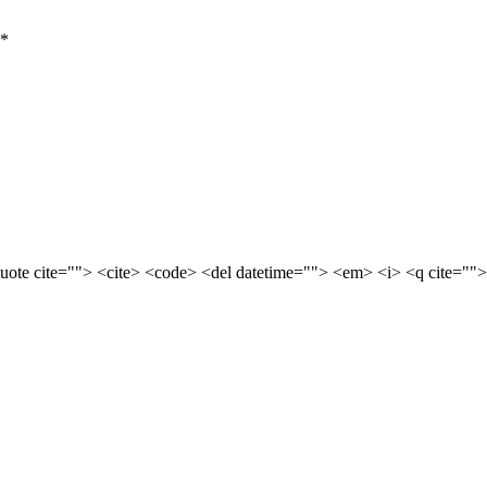
*
quote cite=""> <cite> <code> <del datetime=""> <em> <i> <q cite="">