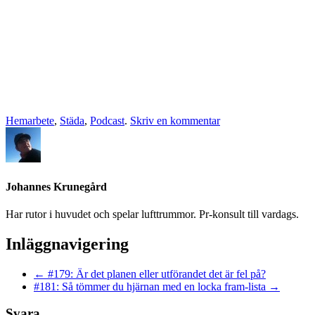
Hemarbete
,
Städa
,
Podcast
.
Skriv en kommentar
Johannes Krunegård
Har rutor i huvudet och spelar lufttrummor. Pr-konsult till vardags.
Inläggnavigering
←
#179: Är det planen eller utförandet det är fel på?
#181: Så tömmer du hjärnan med en locka fram-lista
→
Svara