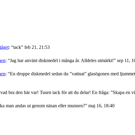
tåget
: “
tack
”
feb 21, 21:53
nen
: “
Jag har använt diskmedel i många år. Alldeles utmärkt!
”
sep 11, 1
nen
: “
En droppe diskmedel sedan du ”vattnat” glasögonen med ljummet v
 vad bra den här var! Tusen tack för att du delar! En fråga: ”Skapa en
ka man andas ut genom näsan eller munnen?
”
maj 16, 18:40