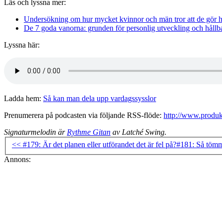
Läs och lyssna mer:
Undersökning om hur mycket kvinnor och män tror att de gör
De 7 goda vanorna: grunden för personlig utveckling och hållba
Lyssna här:
Ladda hem:
Så kan man dela upp vardagssysslor
Prenumerera på podcasten via följande RSS-flöde:
http://www.produkt
Signaturmelodin är
Rythme Gitan
av Latché Swing.
<< #179: Är det planen eller utförandet det är fel på?
#181: Så tömm
Annons: