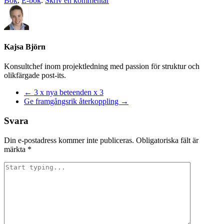
Bok
,
E-bok
.
Skriv en kommentar
Kajsa Björn
Konsultchef inom projektledning med passion för struktur och
olikfärgade post-its.
Inläggnavigering
←
3 x nya beteenden x 3
Ge framgångsrik återkoppling
→
Svara
Din e-postadress kommer inte publiceras.
Obligatoriska fält är
märkta
*