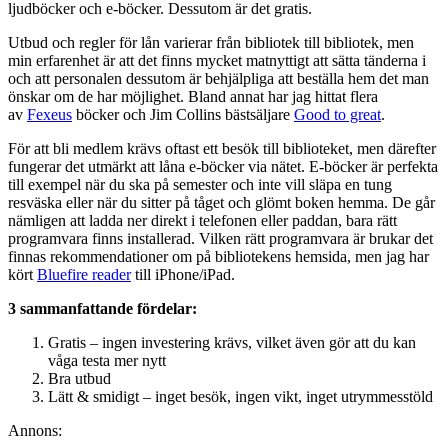
ljudböcker och e-böcker. Dessutom är det gratis.
Utbud och regler för lån varierar från bibliotek till bibliotek, men
min erfarenhet är att det finns mycket matnyttigt att sätta tänderna i
och att personalen dessutom är behjälpliga att beställa hem det man
önskar om de har möjlighet. Bland annat har jag hittat flera
av
Fexeus
böcker och Jim Collins bästsäljare
Good to great
.
För att bli medlem krävs oftast ett besök till biblioteket, men därefter
fungerar det utmärkt att låna e-böcker via nätet. E-böcker är perfekta
till exempel när du ska på semester och inte vill släpa en tung
resväska eller när du sitter på tåget och glömt boken hemma. De går
nämligen att ladda ner direkt i telefonen eller paddan, bara rätt
programvara finns installerad. Vilken rätt programvara är brukar det
finnas rekommendationer om på bibliotekens hemsida, men jag har
kört
Bluefire reader
till iPhone/iPad.
3 sammanfattande fördelar:
Gratis – ingen investering krävs, vilket även gör att du kan
våga testa mer nytt
Bra utbud
Lätt & smidigt – inget besök, ingen vikt, inget utrymmesstöld
Annons: