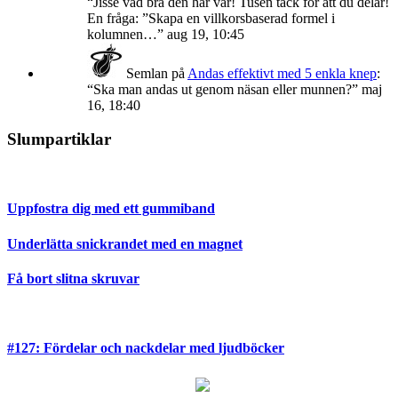
“
Jisse vad bra den här var! Tusen tack för att du delar!
En fråga: ”Skapa en villkorsbaserad formel i
kolumnen…
”
aug 19, 10:45
Semlan
på
Andas effektivt med 5 enkla knep
:
“
Ska man andas ut genom näsan eller munnen?
”
maj
16, 18:40
Slumpartiklar
Uppfostra dig med ett gummiband
Underlätta snickrandet med en magnet
Få bort slitna skruvar
#127: Fördelar och nackdelar med ljudböcker