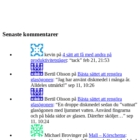
Senaste kommentarer
kevin
på
4 sätt att få med andra på
produktivitetståget
: “
tack
”
feb 21, 21:53
Bertil Olsson
på
Bästa sättet att rengöra
glasögonen
: “
Jag har använt diskmedel i många år.
Alldeles utmärkt!
”
sep 11, 10:26
Bertil Olsson
på
Bästa sättet att rengöra
glasögonen
: “
En droppe diskmedel sedan du ”vattnat”
glasögonen med ljummet vatten. Använd fingrarna
och på båda sidor av glasen. Därefter sköljer…
”
sep
11, 10:24
Michael Brovinger
på
Mall – Körschema
: