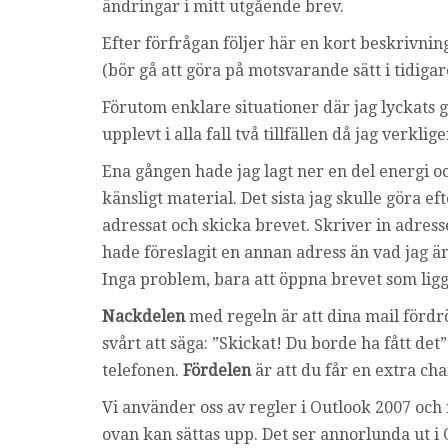
ändringar i mitt utgående brev.
Efter förfrågan följer här en kort beskrivni
(bör gå att göra på motsvarande sätt i tidigar
Förutom enklare situationer där jag lyckats g
upplevt i alla fall två tillfällen då jag verkli
Ena gången hade jag lagt ner en del energi oc
känsligt material. Det sista jag skulle göra eft
adressat och skicka brevet. Skriver in adresse
hade föreslagit en annan adress än vad jag äm
Inga problem, bara att öppna brevet som ligg
Nackdelen
med regeln är att dina mail fördrö
svårt att säga: ”Skickat! Du borde ha fått det”
telefonen.
Fördelen
är att du får en extra cha
Vi använder oss av regler i Outlook 2007 och
ovan kan sättas upp. Det ser annorlunda ut i