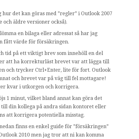
ng hur det kan göras med ”regler” i Outlook 2007
e och äldre versioner också).
lömma en bilaga eller adressat så har jag
gen fått värde för försäkringen.
h tid på ett viktigt brev som innehöll en del
er att ha korrekturläst brevet var att lägga till
n och trycker Ctrl+Enter, lite för fort. Outlook
nat och brevet var på väg till fel mottagare!
er kvar i utkorgen och korrigera.
js 1 minut, vilket bland annat kan göra det
 till din kollega på andra sidan kontoret eller
ns att korrigera potentiella misstag.
 nedan finns en enkel guide för ”försäkringen”
 Outlook 2010 men jag tror att ni kan komma