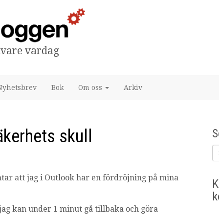
tivare vardag
Nyhetsbrev
Bok
Om oss
Arkiv
äkerhets skull
S
ar att jag i Outlook har en fördröjning på mina
K
k
jag kan under 1 minut gå tillbaka och göra