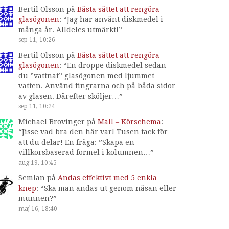
Bertil Olsson
på
Bästa sättet att rengöra
glasögonen
: “
Jag har använt diskmedel i
många år. Alldeles utmärkt!
”
sep 11, 10:26
Bertil Olsson
på
Bästa sättet att rengöra
glasögonen
: “
En droppe diskmedel sedan
du ”vattnat” glasögonen med ljummet
vatten. Använd fingrarna och på båda sidor
av glasen. Därefter sköljer…
”
sep 11, 10:24
Michael Brovinger
på
Mall – Körschema
:
“
Jisse vad bra den här var! Tusen tack för
att du delar! En fråga: ”Skapa en
villkorsbaserad formel i kolumnen…
”
aug 19, 10:45
Semlan
på
Andas effektivt med 5 enkla
knep
: “
Ska man andas ut genom näsan eller
munnen?
”
maj 16, 18:40