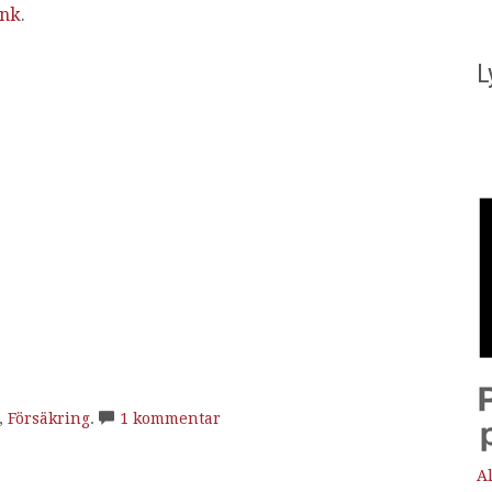
änk
.
L
,
Försäkring
.
1 kommentar
Al