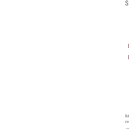
S
Rä
re