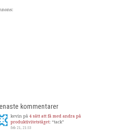
nnons:
enaste kommentarer
kevin
på
4 sätt att få med andra på
produktivitetståget
: “
tack
”
feb 21, 21:53